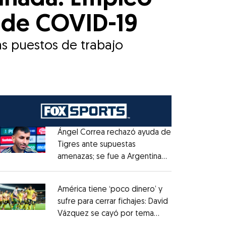
 de COVID-19
ás puestos de trabajo
Ángel Correa rechazó ayuda de
Tigres ante supuestas
amenazas; se fue a Argentina
Opens in new window
sin pago de River
Opens in new window
América tiene ‘poco dinero’ y
sufre para cerrar fichajes: David
Vázquez se cayó por tema
Opens in new window