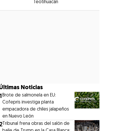
Teotihuacán
Opens in new window
Opens in new window
Últimas Noticias
1
Brote de salmonela en EU:
Cofepris investiga planta
empacadora de chiles jalapeños
en Nuevo León
2
Tribunal frena obras del salón de
baile de Trump en la Casa Blanca: