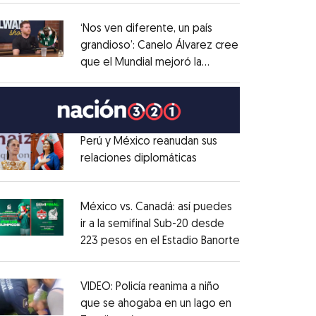
administrativo
Opens in new window
‘Nos ven diferente, un país
grandioso’: Canelo Álvarez cree
que el Mundial mejoró la
Opens in new window
imagen de México
Opens in new window
Perú y México reanudan sus
relaciones diplomáticas
Opens in new window
Opens in new window
México vs. Canadá: así puedes
ir a la semifinal Sub-20 desde
223 pesos en el Estadio Banorte
Opens in new
Opens in new window
VIDEO: Policía reanima a niño
que se ahogaba en un lago en