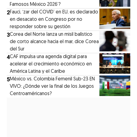
Famosos México 2026’?
2
Fauci, ‘zar del COVID’ en EU, es declarado
en desacato en Congreso por no
responder sobre su gestión
3
Corea del Norte lanza un misil balístico
de corto alcance hacia el mar, dice Corea
del Sur
4
CAF impulsa una agenda digital para
acelerar el crecimiento económico en
América Latina y el Caribe
5
México vs. Colombia Femenil Sub-23 EN
VIVO: ¿Dónde ver la final de los Juegos
Centroaméricanos?