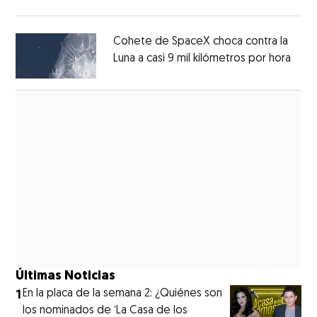
Opens in new window
Cohete de SpaceX choca contra la
Luna a casi 9 mil kilómetros por hora
Open
Opens in new window
Últimas Noticias
1
En la placa de la semana 2: ¿Quiénes son
los nominados de ‘La Casa de los