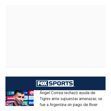
Ángel Correa rechazó ayuda de
Tigres ante supuestas amenazas; se
fue a Argentina sin pago de River
Opens 
Opens in new window