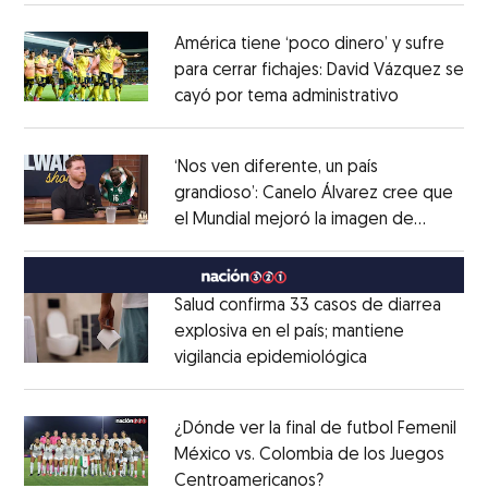
América tiene ‘poco dinero’ y sufre
para cerrar fichajes: David Vázquez se
cayó por tema administrativo
Opens in 
Opens in new window
‘Nos ven diferente, un país
grandioso’: Canelo Álvarez cree que
el Mundial mejoró la imagen de
Opens in new window
México
Opens in new window
Salud confirma 33 casos de diarrea
explosiva en el país; mantiene
vigilancia epidemiológica
Opens in new 
Opens in new window
¿Dónde ver la final de futbol Femenil
México vs. Colombia de los Juegos
Centroamericanos?
Opens in new windo