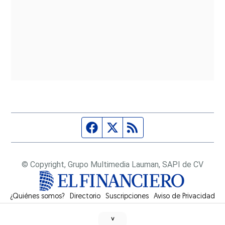
Página de Facebook
Fuente Twitter
Fuente RSS
© Copyright, Grupo Multimedia Lauman, SAPI de CV
¿Quiénes somos?
Directorio
Suscripciones
Opens in new window
Aviso de Privacidad
˅