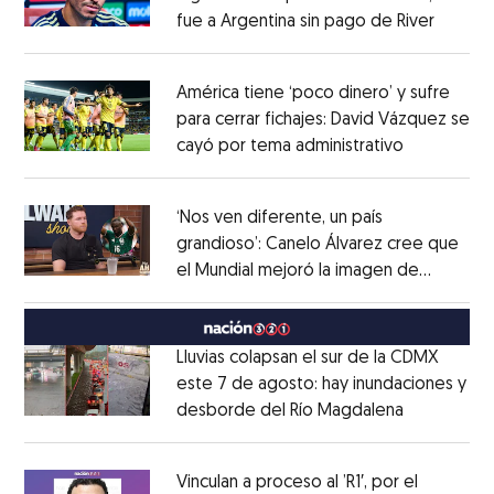
fue a Argentina sin pago de River
Opens 
Opens in new window
América tiene ‘poco dinero’ y sufre
para cerrar fichajes: David Vázquez se
cayó por tema administrativo
Opens in 
Opens in new window
‘Nos ven diferente, un país
grandioso’: Canelo Álvarez cree que
el Mundial mejoró la imagen de
Opens in new window
México
Opens in new window
Lluvias colapsan el sur de la CDMX
este 7 de agosto: hay inundaciones y
desborde del Río Magdalena
Opens in 
Opens in new window
Vinculan a proceso al ’R1′, por el