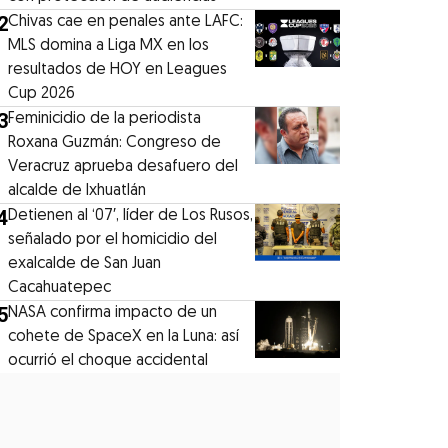
2
Chivas cae en penales ante LAFC:
MLS domina a Liga MX en los
resultados de HOY en Leagues
Cup 2026
3
Feminicidio de la periodista
Roxana Guzmán: Congreso de
Veracruz aprueba desafuero del
alcalde de Ixhuatlán
4
Detienen al ‘07′, líder de Los Rusos,
señalado por el homicidio del
exalcalde de San Juan
Cacahuatepec
5
NASA confirma impacto de un
cohete de SpaceX en la Luna: así
ocurrió el choque accidental