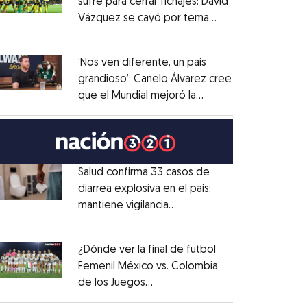
sufre para cerrar fichajes: David
Vázquez se cayó por tema
Opens in new window
administrativo
Opens in new window
‘Nos ven diferente, un país
grandioso’: Canelo Álvarez cree
que el Mundial mejoró la
Opens in new window
imagen de México
Opens in new window
Salud confirma 33 casos de
diarrea explosiva en el país;
mantiene vigilancia
Opens in new window
epidemiológica
Opens in new window
¿Dónde ver la final de futbol
Femenil México vs. Colombia
de los Juegos
Opens in new window
Centroamericanos?
Opens in new window