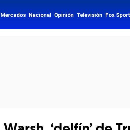
Mercados
Nacional
Opinión
Televisión
Fox Spor
cial-whatsapp
 Warsh, ‘delfín’ de 