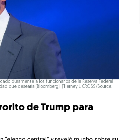
icado duramente a los funcionarios de la Reserva Federal
ividad que desearía.(Bloomberg).
(Tierney L CROSS/Source:
avorito de Trump para
n “elenco central” y reveló mucho sobre su