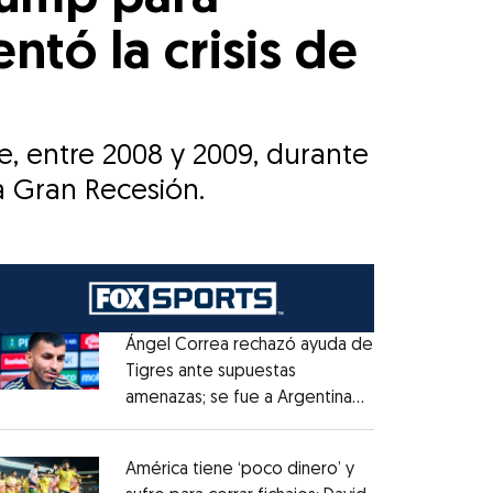
entó la crisis de
e, entre 2008 y 2009, durante
la Gran Recesión.
Ángel Correa rechazó ayuda de
Tigres ante supuestas
amenazas; se fue a Argentina
Opens in new window
sin pago de River
Opens in new window
América tiene ‘poco dinero’ y