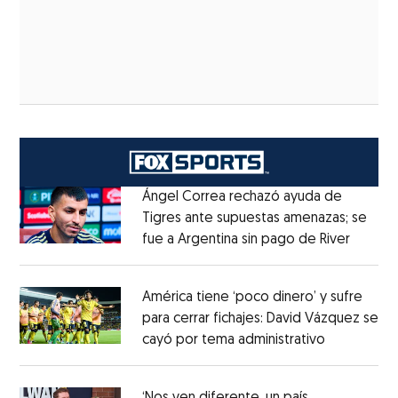
Ángel Correa rechazó ayuda de
Tigres ante supuestas amenazas; se
fue a Argentina sin pago de River
Opens 
Opens in new window
América tiene ‘poco dinero’ y sufre
para cerrar fichajes: David Vázquez se
cayó por tema administrativo
Opens in 
Opens in new window