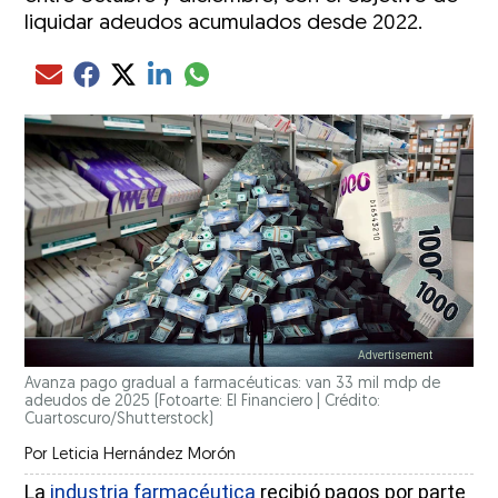
liquidar adeudos acumulados desde 2022.
Compartir el artículo actual mediante glo
Compartir el artículo actual mediante Email
Compartir el artículo actual mediante Facebook
Compartir el artículo actual mediante Twitter
Compartir el artículo actual mediante LinkedIn
Avanza pago gradual a farmacéuticas: van 33 mil mdp de
adeudos de 2025 (Fotoarte: El Financiero | Crédito:
Cuartoscuro/Shutterstock)
Por
Leticia Hernández Morón
La
industria farmacéutica
recibió pagos por parte