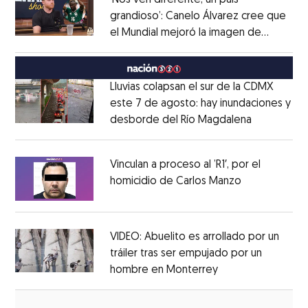
‘Nos ven diferente, un país
grandioso’: Canelo Álvarez cree que
el Mundial mejoró la imagen de
Opens in new window
México
Opens in new window
Lluvias colapsan el sur de la CDMX
este 7 de agosto: hay inundaciones y
desborde del Río Magdalena
Opens in 
Opens in new window
Vinculan a proceso al ’R1′, por el
homicidio de Carlos Manzo
Opens in ne
Opens in new window
VIDEO: Abuelito es arrollado por un
tráiler tras ser empujado por un
hombre en Monterrey
Opens in new wi
Opens in new window