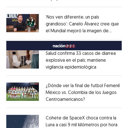
Opens in new window
‘Nos ven diferente, un país
grandioso’: Canelo Álvarez cree que
el Mundial mejoró la imagen de
Opens in new window
México
Opens in new window
Salud confirma 33 casos de diarrea
explosiva en el país; mantiene
vigilancia epidemiológica
Opens in new 
Opens in new window
¿Dónde ver la final de futbol Femenil
México vs. Colombia de los Juegos
Centroamericanos?
Opens in new windo
Opens in new window
Cohete de SpaceX choca contra la
Luna a casi 9 mil kilómetros por hora
Open