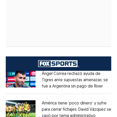
Ángel Correa rechazó ayuda de
Tigres ante supuestas amenazas; se
fue a Argentina sin pago de River
Opens 
Opens in new window
América tiene ‘poco dinero’ y sufre
para cerrar fichajes: David Vázquez se
cayó por tema administrativo
Opens in 