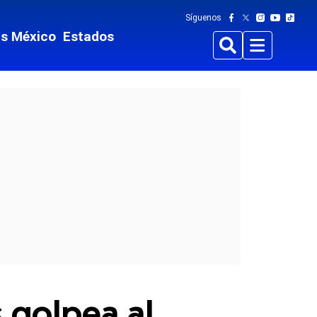
Síguenos
ts México
Estados
Buscar
Menu
s golpea al