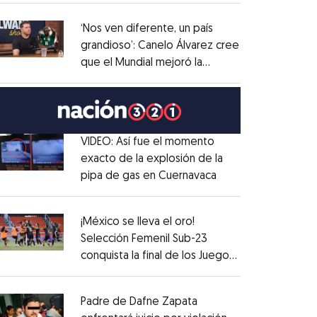
administrativo
Opens in new window
‘Nos ven diferente, un país
grandioso’: Canelo Álvarez cree
que el Mundial mejoró la
Opens in new window
imagen de México
Opens in new window
VIDEO: Así fue el momento
exacto de la explosión de la
pipa de gas en Cuernavaca
Opens in new win
Opens in new window
¡México se lleva el oro!
Selección Femenil Sub-23
conquista la final de los Juegos
Opens in new window
Centroamericanos
Opens in new window
Padre de Dafne Zapata