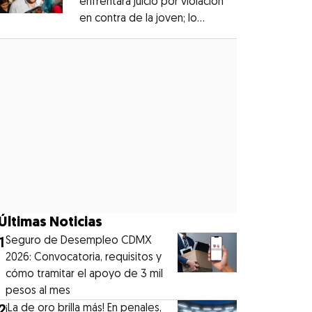
enfrentará juicio por violación
en contra de la joven; lo
Opens in new window
denunciaron en 2019
Opens in new window
Últimas Noticias
1
Seguro de Desempleo CDMX
2026: Convocatoria, requisitos y
cómo tramitar el apoyo de 3 mil
pesos al mes
2
¡La de oro brilla más! En penales,