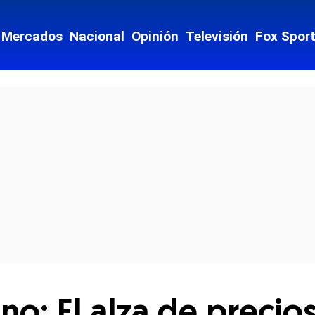
Mercados
Nacional
Opinión
Televisión
Fox Spor
cial-whatsapp
no: El alza de precio