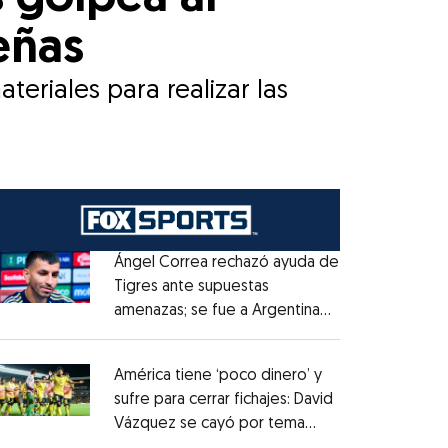
eñas
eriales para realizar las
Ángel Correa rechazó ayuda de
Tigres ante supuestas
amenazas; se fue a Argentina
Opens in new window
sin pago de River
Opens in new window
América tiene ‘poco dinero’ y
sufre para cerrar fichajes: David
Vázquez se cayó por tema
Opens in new window