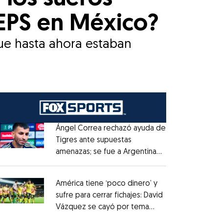
IEPS en México?
que hasta ahora estaban
Ángel Correa rechazó ayuda de
Tigres ante supuestas
amenazas; se fue a Argentina
Opens in new window
sin pago de River
Opens in new window
América tiene ‘poco dinero’ y
sufre para cerrar fichajes: David
Vázquez se cayó por tema
Opens in new window