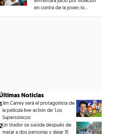
enfrentará juicio por violación
en contra de la joven; lo
Opens in new window
denunciaron en 2019
Opens in new window
Últimas Noticias
1
Jim Carrey será el protagonista de
la película live-action de ‘Los
Supersónicos’
2
Un tirador se suicida después de
matar a dos personas y dejar 15