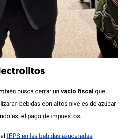
electrolitos
mbién busca cerrar un
vacío fiscal
que
izaran bebidas con altos niveles de azúcar
ando así el pago de impuestos.
del
IEPS en las bebidas azucaradas
,