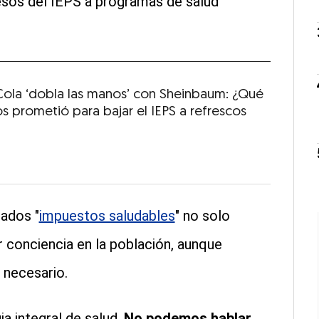
resos del IEPS a programas de salud
ola ‘dobla las manos’ con Sheinbaum: ¿Qué
s prometió para bajar el IEPS a refrescos
mados "
impuestos saludables
" no solo
 conciencia en la población, aunque
 necesario.
a integral de salud.
No podemos hablar