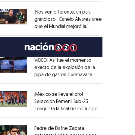
administrativo
Opens in new window
‘Nos ven diferente, un país
grandioso’: Canelo Álvarez cree
que el Mundial mejoró la
Opens in new window
imagen de México
Opens in new window
VIDEO: Así fue el momento
exacto de la explosión de la
pipa de gas en Cuernavaca
Opens in new win
Opens in new window
¡México se lleva el oro!
Selección Femenil Sub-23
conquista la final de los Juegos
Opens in new window
Centroamericanos
Opens in new window
Padre de Dafne Zapata