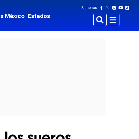
Síguenos
ts México
Estados
Buscar
Menu
é los sueros