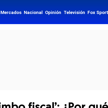
Mercados
Nacional
Opinión
Televisión
Fox Spor
cial-whatsapp
limbo fiscal’: ¿Por qu