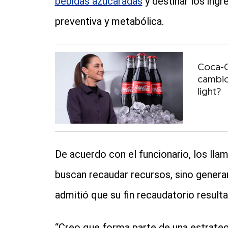
bebidas azucaradas
y destinar los ing
preventiva y metabólica.
Coca-C
cambio
light?
De acuerdo con el funcionario, los lla
buscan recaudar recursos, sino generar
admitió que su fin recaudatorio resulta
“Creo que forma parte de una estrategi