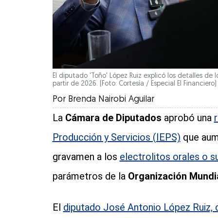
El diputado 'Toño' López Ruiz explicó los detalles de l
partir de 2026. (Foto: Cortesía / Especial El Financiero)
Por
Brenda Nairobi Aguilar
La
Cámara de Diputados
aprobó una
Producción y Servicios (IEPS)
que aume
gravamen a los
electrolitos orales o s
parámetros de la
Organización Mundia
El
diputado José Antonio López Ruiz, d