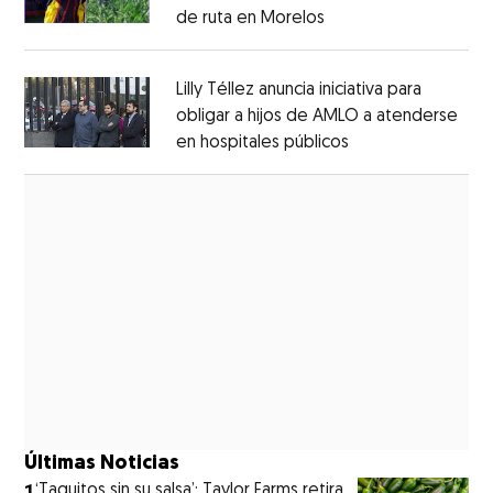
de ruta en Morelos
Opens in new windo
Opens in new window
Lilly Téllez anuncia iniciativa para
obligar a hijos de AMLO a atenderse
en hospitales públicos
Opens in new wi
Opens in new window
Últimas Noticias
1
‘Taquitos sin su salsa’: Taylor Farms retira