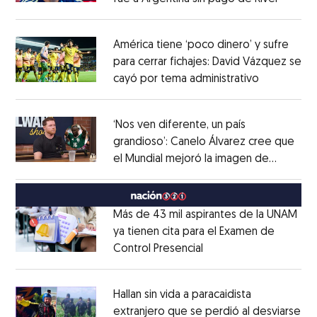
Opens in new window
América tiene ‘poco dinero’ y sufre
para cerrar fichajes: David Vázquez se
cayó por tema administrativo
Opens in 
Opens in new window
‘Nos ven diferente, un país
grandioso’: Canelo Álvarez cree que
el Mundial mejoró la imagen de
Opens in new window
México
Opens in new window
Más de 43 mil aspirantes de la UNAM
ya tienen cita para el Examen de
Control Presencial
Opens in new window
Opens in new window
Hallan sin vida a paracaidista
extranjero que se perdió al desviarse