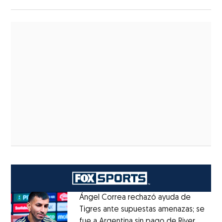
alumnos
Ángel Correa rechazó ayuda de
Tigres ante supuestas amenazas; se
fue a Argentina sin pago de River
Opens 