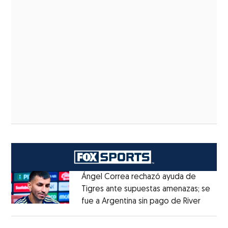
Ángel Correa rechazó ayuda de
Tigres ante supuestas amenazas; se
fue a Argentina sin pago de River
Opens 
Opens in new window