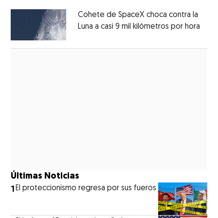
Cohete de SpaceX choca contra la
Luna a casi 9 mil kilómetros por hora
Open
Opens in new window
Últimas Noticias
1
El proteccionismo regresa por sus fueros