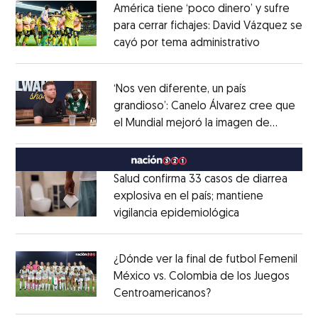
América tiene ‘poco dinero’ y sufre
para cerrar fichajes: David Vázquez se
cayó por tema administrativo
Opens in 
Opens in new window
‘Nos ven diferente, un país
grandioso’: Canelo Álvarez cree que
el Mundial mejoró la imagen de
Opens in new window
México
Opens in new window
Salud confirma 33 casos de diarrea
explosiva en el país; mantiene
vigilancia epidemiológica
Opens in new 
Opens in new window
¿Dónde ver la final de futbol Femenil
México vs. Colombia de los Juegos
Centroamericanos?
Opens in new windo
Opens in new window