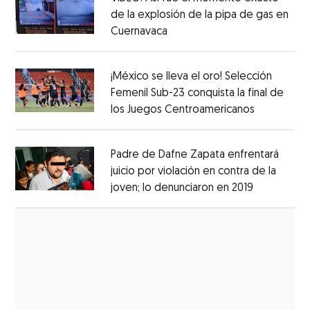
de la explosión de la pipa de gas en
Cuernavaca
Opens in new window
Opens in new window
¡México se lleva el oro! Selección
Femenil Sub-23 conquista la final de
los Juegos Centroamericanos
Opens in 
Opens in new window
Padre de Dafne Zapata enfrentará
juicio por violación en contra de la
joven; lo denunciaron en 2019
Opens in 
Opens in new window