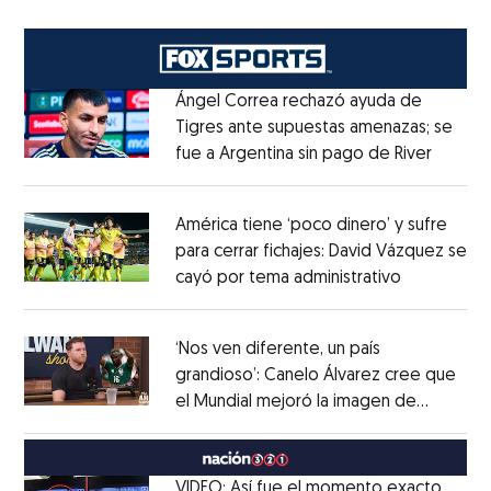
Ángel Correa rechazó ayuda de
Tigres ante supuestas amenazas; se
fue a Argentina sin pago de River
Opens 
Opens in new window
América tiene ‘poco dinero’ y sufre
para cerrar fichajes: David Vázquez se
cayó por tema administrativo
Opens in 
Opens in new window
‘Nos ven diferente, un país
grandioso’: Canelo Álvarez cree que
el Mundial mejoró la imagen de
Opens in new window
México
Opens in new window
VIDEO: Así fue el momento exacto