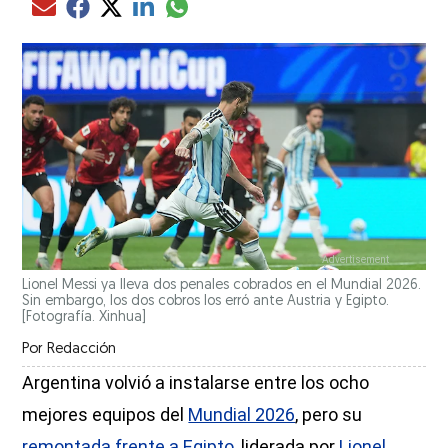
Compartir el artículo actual mediante glo
Compartir el artículo actual mediante Email
Compartir el artículo actual mediante Facebook
Compartir el artículo actual mediante Twitter
Compartir el artículo actual mediante LinkedIn
Lionel Messi ya lleva dos penales cobrados en el Mundial 2026.
Sin embargo, los dos cobros los erró ante Austria y Egipto.
[Fotografía. Xinhua]
Por
Redacción
Argentina volvió a instalarse entre los ocho
mejores equipos del
Mundial 2026
, pero su
remontada frente a Egipto
, liderada por
Lionel