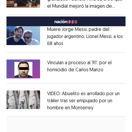
el Mundial mejoró la imagen de
Opens in new window
México
Opens in new window
Muere Jorge Messi, padre del
jugador argentino, Lionel Messi, a los
68 años
Opens in new window
Opens in new window
Vinculan a proceso al ’R1′, por el
homicidio de Carlos Manzo
Opens in ne
Opens in new window
VIDEO: Abuelito es arrollado por un
tráiler tras ser empujado por un
hombre en Monterrey
Opens in new wi
Opens in new window