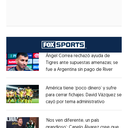
Ángel Correa rechazó ayuda de
Tigres ante supuestas amenazas; se
fue a Argentina sin pago de River
Opens 
Opens in new window
América tiene ‘poco dinero’ y sufre
para cerrar fichajes: David Vázquez se
cayó por tema administrativo
Opens in 
Opens in new window
‘Nos ven diferente, un país
grandioso’: Canelo Álvarez cree que