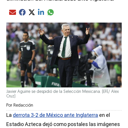
Compartir el artículo actual mediante glo
Compartir el artículo actual mediante Email
Compartir el artículo actual mediante Facebook
Compartir el artículo actual mediante Twitter
Compartir el artículo actual mediante LinkedIn
Javier Aguirre se despidió de la Selección Mexicana. (EFE/ Alex
Cruz)
Por
Redacción
La
derrota 3-2 de México ante Inglaterra
en el
Estadio Azteca dejó como postales las imágenes