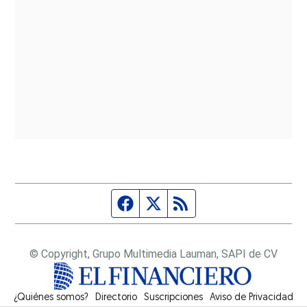
Página de Facebook
Fuente Twitter
Fuente RSS
© Copyright, Grupo Multimedia Lauman, SAPI de CV
¿Quiénes somos?
Directorio
Suscripciones
Opens in new window
Aviso de Privacidad