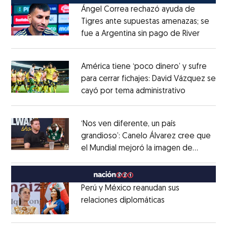
Ángel Correa rechazó ayuda de
Tigres ante supuestas amenazas; se
fue a Argentina sin pago de River
Opens 
Opens in new window
América tiene ‘poco dinero’ y sufre
para cerrar fichajes: David Vázquez se
cayó por tema administrativo
Opens in 
Opens in new window
‘Nos ven diferente, un país
grandioso’: Canelo Álvarez cree que
el Mundial mejoró la imagen de
Opens in new window
México
Opens in new window
Perú y México reanudan sus
relaciones diplomáticas
Opens in new w
Opens in new window