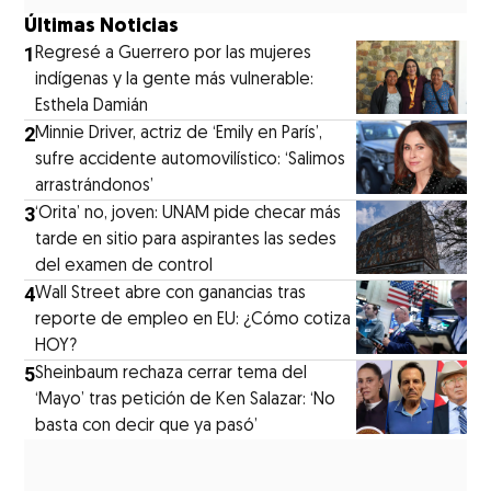
Últimas Noticias
1
Regresé a Guerrero por las mujeres
indígenas y la gente más vulnerable:
Esthela Damián
2
Minnie Driver, actriz de ‘Emily en París’,
sufre accidente automovilístico: ‘Salimos
arrastrándonos’
3
‘Orita’ no, joven: UNAM pide checar más
tarde en sitio para aspirantes las sedes
del examen de control
4
Wall Street abre con ganancias tras
reporte de empleo en EU: ¿Cómo cotiza
HOY?
5
Sheinbaum rechaza cerrar tema del
‘Mayo’ tras petición de Ken Salazar: ‘No
basta con decir que ya pasó’