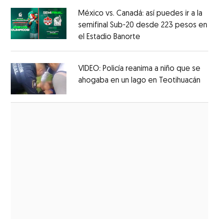
México vs. Canadá: así puedes ir a la
semifinal Sub-20 desde 223 pesos en
el Estadio Banorte
Opens in new window
Opens in new window
VIDEO: Policía reanima a niño que se
ahogaba en un lago en Teotihuacán
Open
Opens in new window