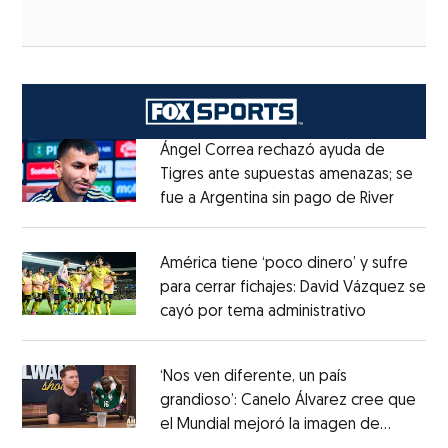
Ángel Correa rechazó ayuda de
Tigres ante supuestas amenazas; se
fue a Argentina sin pago de River
Opens 
Opens in new window
América tiene ‘poco dinero’ y sufre
para cerrar fichajes: David Vázquez se
cayó por tema administrativo
Opens in 
Opens in new window
‘Nos ven diferente, un país
grandioso’: Canelo Álvarez cree que
el Mundial mejoró la imagen de
Opens in new window