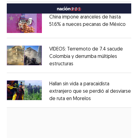
México
Opens in new window
China impone aranceles de hasta
51.6% a nueces pecanas de México
Open
Opens in new window
VIDEOS: Terremoto de 7.4 sacude
Colombia y derrumba múltiples
estructuras
Opens in new window
Opens in new window
Hallan sin vida a paracaidista
extranjero que se perdió al desviarse
de ruta en Morelos
Opens in new windo
Opens in new window