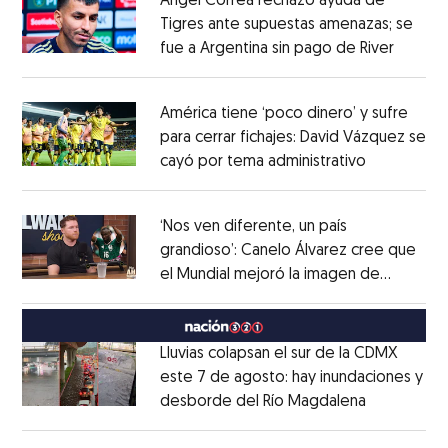
Ángel Correa rechazó ayuda de
Tigres ante supuestas amenazas; se
fue a Argentina sin pago de River
Opens 
Opens in new window
América tiene ‘poco dinero’ y sufre
para cerrar fichajes: David Vázquez se
cayó por tema administrativo
Opens in 
Opens in new window
‘Nos ven diferente, un país
grandioso’: Canelo Álvarez cree que
el Mundial mejoró la imagen de
Opens in new window
México
Opens in new window
Lluvias colapsan el sur de la CDMX
este 7 de agosto: hay inundaciones y
desborde del Río Magdalena
Opens in 
Opens in new window