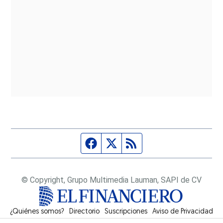
Página de Facebook
Fuente Twitter
Fuente RSS
© Copyright, Grupo Multimedia Lauman, SAPI de CV
¿Quiénes somos?
Directorio
Suscripciones
Opens in new window
Aviso de Privacidad