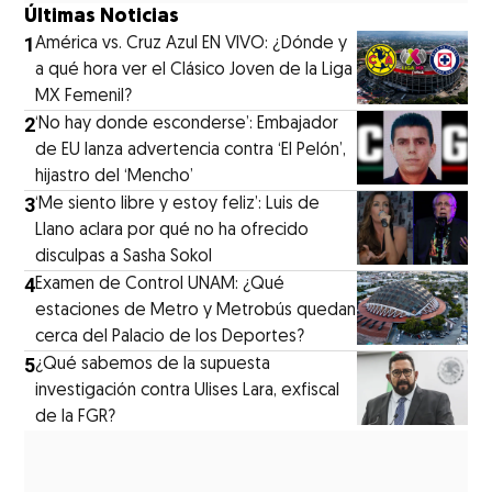
Últimas Noticias
1
América vs. Cruz Azul EN VIVO: ¿Dónde y
a qué hora ver el Clásico Joven de la Liga
MX Femenil?
2
‘No hay donde esconderse’: Embajador
de EU lanza advertencia contra ‘El Pelón’,
hijastro del ‘Mencho’
3
‘Me siento libre y estoy feliz’: Luis de
Llano aclara por qué no ha ofrecido
disculpas a Sasha Sokol
4
Examen de Control UNAM: ¿Qué
estaciones de Metro y Metrobús quedan
cerca del Palacio de los Deportes?
5
¿Qué sabemos de la supuesta
investigación contra Ulises Lara, exfiscal
de la FGR?