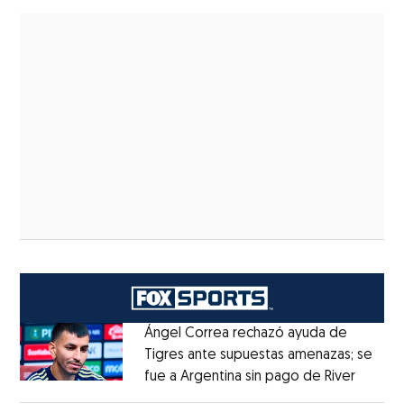
Ángel Correa rechazó ayuda de
Tigres ante supuestas amenazas; se
fue a Argentina sin pago de River
Opens 
Opens in new window