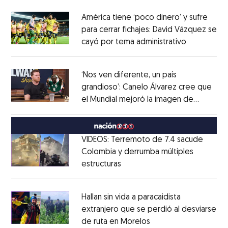
América tiene ‘poco dinero’ y sufre
para cerrar fichajes: David Vázquez se
cayó por tema administrativo
Opens in 
Opens in new window
‘Nos ven diferente, un país
grandioso’: Canelo Álvarez cree que
el Mundial mejoró la imagen de
Opens in new window
México
Opens in new window
VIDEOS: Terremoto de 7.4 sacude
Colombia y derrumba múltiples
estructuras
Opens in new window
Opens in new window
Hallan sin vida a paracaidista
extranjero que se perdió al desviarse
de ruta en Morelos
Opens in new windo