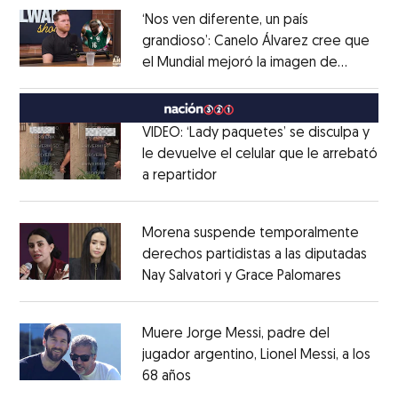
‘Nos ven diferente, un país
grandioso’: Canelo Álvarez cree que
el Mundial mejoró la imagen de
Opens in new window
México
Opens in new window
VIDEO: ‘Lady paquetes’ se disculpa y
le devuelve el celular que le arrebató
a repartidor
Opens in new window
Opens in new window
Morena suspende temporalmente
derechos partidistas a las diputadas
Nay Salvatori y Grace Palomares
Opens i
Opens in new window
Muere Jorge Messi, padre del
jugador argentino, Lionel Messi, a los
68 años
Opens in new window
Opens in new window