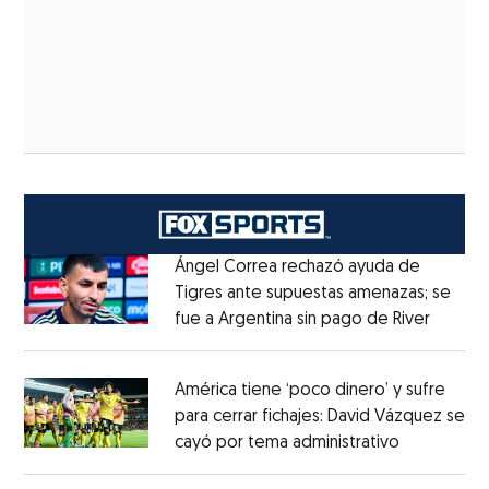
Ángel Correa rechazó ayuda de
Tigres ante supuestas amenazas; se
fue a Argentina sin pago de River
Opens 
Opens in new window
América tiene ‘poco dinero’ y sufre
para cerrar fichajes: David Vázquez se
cayó por tema administrativo
Opens in 
Opens in new window