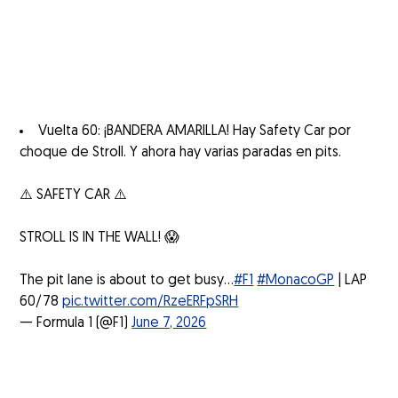
Vuelta 60: ¡BANDERA AMARILLA! Hay Safety Car por
choque de Stroll. Y ahora hay varias paradas en pits.
⚠️ SAFETY CAR ⚠️
STROLL IS IN THE WALL! 😱
The pit lane is about to get busy...
#F1
#MonacoGP
| LAP
60/78
pic.twitter.com/RzeERFpSRH
— Formula 1 (@F1)
June 7, 2026