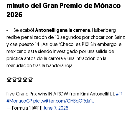
minuto del Gran Premio de Mónaco
2026
¡Se acabó!
Antonelli gana la carrera
. Hulkenberg
recibe penalización de 10 segundos por chocar con Sainz
y cae puesto 14. ¡Así que ‘Checo’ es P10! Sin embargo, el
mexicano está siendo investigado por una salida de
práctica antes de la carrera y una infracción en la
reanudación tras la bandera roja.
🏆🏆🏆🏆🏆
Five Grand Prix wins IN A ROW from Kimi Antonelli! 😮‍💨
#F1
#MonacoGP
pic.twitter.com/GHBqQRda1U
— Formula 1 (@F1)
June 7, 2026