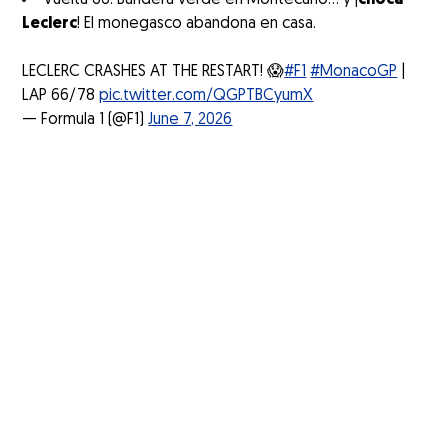
Vuelta 66: Bandera verde en Montecarlo... y ¡
choca
Leclerc
! El monegasco abandona en casa.
LECLERC CRASHES AT THE RESTART! 😱
#F1
#MonacoGP
|
LAP 66/78
pic.twitter.com/QGPTBCyumX
— Formula 1 (@F1)
June 7, 2026