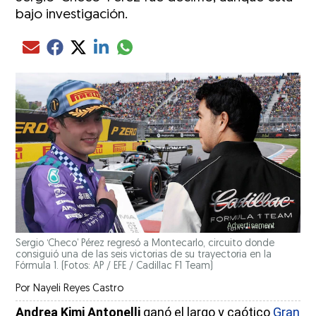
bajo investigación.
Compartir el artículo actual mediante glo
Compartir el artículo actual mediante Email
Compartir el artículo actual mediante Facebook
Compartir el artículo actual mediante Twitter
Compartir el artículo actual mediante LinkedIn
Sergio ‘Checo’ Pérez regresó a Montecarlo, circuito donde
consiguió una de las seis victorias de su trayectoria en la
Fórmula 1. (Fotos: AP / EFE / Cadillac F1 Team)
Por
Nayeli Reyes Castro
Andrea Kimi Antonelli
ganó el largo y caótico
Gran