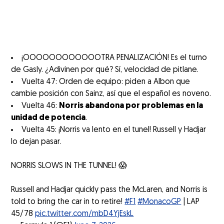
¡OOOOOOOOOOOOTRA PENALIZACIÓN! Es el turno
de Gasly. ¿Adivinen por qué? Sí, velocidad de pitlane.
Vuelta 47: Orden de equipo: piden a Albon que
cambie posición con Sainz, así que el español es noveno.
Vuelta 46:
Norris abandona por problemas en la
unidad de potencia
.
Vuelta 45: ¡Norris va lento en el tunel! Russell y Hadjar
lo dejan pasar.
NORRIS SLOWS IN THE TUNNEL! 😱
Russell and Hadjar quickly pass the McLaren, and Norris is
told to bring the car in to retire!
#F1
#MonacoGP
| LAP
45/78
pic.twitter.com/mbD4YjEskL