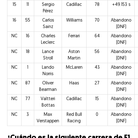
15
11
Sergio
Cadillac
78
+49.153 s
Pérez
16
55
Carlos
Williams
70
Abandono
Sainz
(DNF)
NC
16
Charles
Ferrari
64
Abandono
Leclerc
(DNF)
NC
18
Lance
Aston
56
Abandono
Stroll
Martin
(DNF)
NC
1
Lando
McLaren
43
Abandono
Norris
(DNF)
NC
87
Oliver
Haas
27
Abandono
Bearman
(DNF)
NC
77
Valtteri
Cadillac
15
Abandono
Bottas
(DNF)
NC
3
Max
Red Bull
0
Abandono
Verstappen
Racing
(DNF)