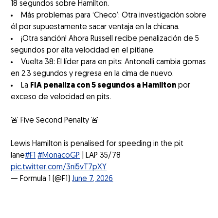
18 segundos sobre Hamilton.
Más problemas para ‘Checo’: Otra investigación sobre
él por supuestamente sacar ventaja en la chicana.
¡Otra sanción! Ahora Russell recibe penalización de 5
segundos por alta velocidad en el pitlane.
Vuelta 38: El líder para en pits: Antonelli cambia gomas
en 2.3 segundos y regresa en la cima de nuevo.
La
FIA penaliza con 5 segundos a Hamilton
por
exceso de velocidad en pits.
🚨 Five Second Penalty 🚨
Lewis Hamilton is penalised for speeding in the pit
lane
#F1
#MonacoGP
| LAP 35/78
pic.twitter.com/3ni5vT7pXY
— Formula 1 (@F1)
June 7, 2026