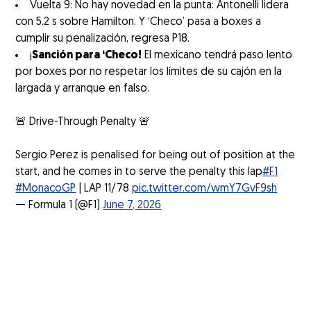
Vuelta 9: No hay novedad en la punta: Antonelli lidera
con 5.2 s sobre Hamilton. Y ‘Checo’ pasa a boxes a
cumplir su penalización, regresa P18.
¡
Sanción para ‘Checo!
El mexicano tendrá paso lento
por boxes por no respetar los límites de su cajón en la
largada y arranque en falso.
🚨 Drive-Through Penalty 🚨
Sergio Perez is penalised for being out of position at the
start, and he comes in to serve the penalty this lap
#F1
#MonacoGP
| LAP 11/78
pic.twitter.com/wmY7GvF9sh
— Formula 1 (@F1)
June 7, 2026