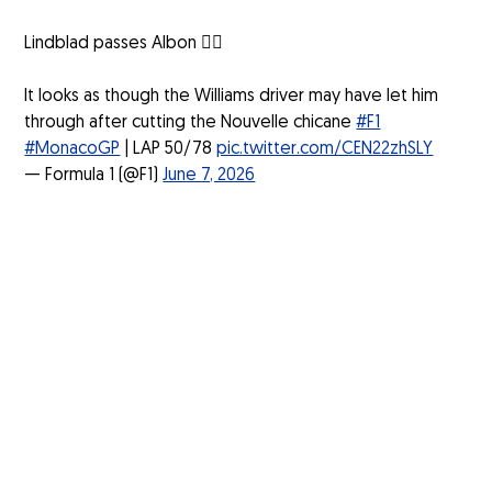
Lindblad passes Albon 😮‍💨
It looks as though the Williams driver may have let him
through after cutting the Nouvelle chicane
#F1
#MonacoGP
| LAP 50/78
pic.twitter.com/CEN22zhSLY
— Formula 1 (@F1)
June 7, 2026