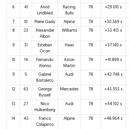
6
41
Arvid
Racing
78
+29.010 s
Lindblad
Bulls
7
10
Pierre Gasly
Alpine
78
+30.369 s
8
23
Alexander
Williams
78
+33.413 s
Albon
9
31
Esteban
Haas
78
+37.140 s
Ocon
10
14
Fernando
Aston
78
+41.899 s
Alonso
Martin
11
5
Gabriel
Audi
78
+42.748 s
Bortoleto
12
63
George
Mercedes
78
+43.353 s
Russell
13
27
Nico
Audi
78
+44.102 s
Hülkenberg
14
43
Franco
Alpine
78
+48.964 s
Colapinto