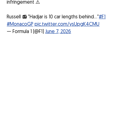
infringement ⚠️
Russell 📻 "Hadjar is 10 car lengths behind..."
#F1
#MonacoGP
pic.twitter.com/ysUpgK4CMU
— Formula 1 (@F1)
June 7, 2026