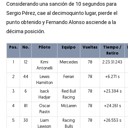
Considerando una sanción de 10 segundos para
Sergio Pérez, cae al decimoquinto lugar, pierde el
punto obtenido y Fernando Alonso asciende a la
décima posición.
Pos.
No.
Piloto
Equipo
Vueltas
Tiempo /
Retiro
1
12
Kimi
Mercedes
78
2:23:31.243
Antonelli
2
44
Lewis
Ferrari
78
+6.271 s
Hamilton
3
6
Isack
Red Bull
78
+23.394 s
Hadjar
Racing
4
81
Oscar
McLaren
78
+24.261 s
Piastri
5
30
Liam
Racing
78
+26.553 s
Lawson
Bulls