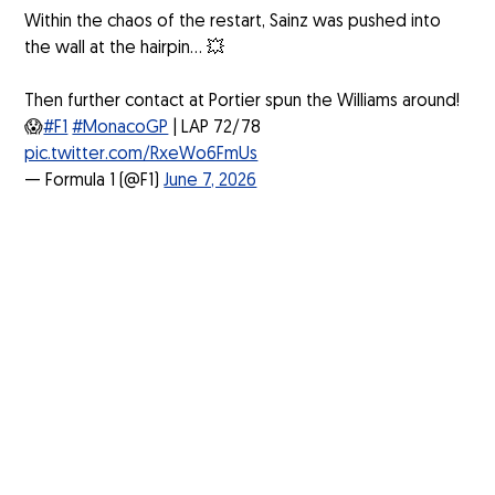
Within the chaos of the restart, Sainz was pushed into
the wall at the hairpin... 💥
Then further contact at Portier spun the Williams around!
😱
#F1
#MonacoGP
| LAP 72/78
pic.twitter.com/RxeWo6FmUs
— Formula 1 (@F1)
June 7, 2026