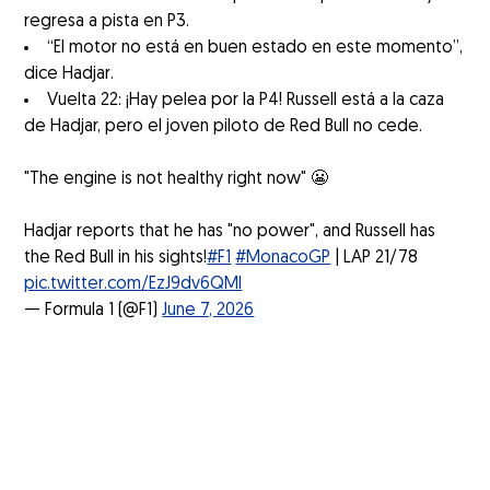
regresa a pista en P3.
“El motor no está en buen estado en este momento”,
dice Hadjar.
Vuelta 22: ¡Hay pelea por la P4! Russell está a la caza
de Hadjar, pero el joven piloto de Red Bull no cede.
"The engine is not healthy right now" 😬
Hadjar reports that he has "no power", and Russell has
the Red Bull in his sights!
#F1
#MonacoGP
| LAP 21/78
pic.twitter.com/EzJ9dv6QMl
— Formula 1 (@F1)
June 7, 2026