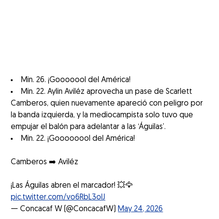
Min. 26. ¡Gooooool del América!
Min. 22. Aylin Aviléz aprovecha un pase de Scarlett
Camberos, quien nuevamente apareció con peligro por
la banda izquierda, y la mediocampista solo tuvo que
empujar el balón para adelantar a las ‘Águilas’.
Min. 22. ¡Goooooool del América!
Camberos ➡️ Aviléz
¡Las Águilas abren el marcador! 💥🦅
pic.twitter.com/vo6RbL3oIJ
— Concacaf W (@ConcacafW)
May 24, 2026