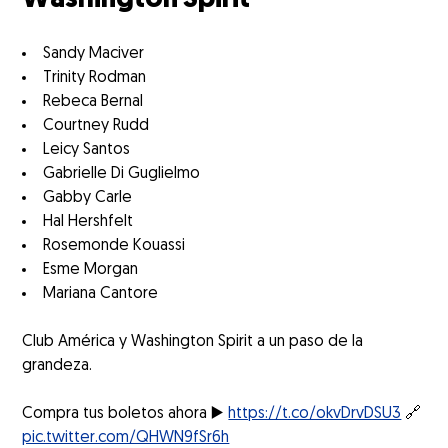
Sandy Maciver
Trinity Rodman
Rebeca Bernal
Courtney Rudd
Leicy Santos
Gabrielle Di Guglielmo
Gabby Carle
Hal Hershfelt
Rosemonde Kouassi
Esme Morgan
Mariana Cantore
Club América y Washington Spirit a un paso de la
grandeza.
Compra tus boletos ahora ▶️
https://t.co/okvDrvDSU3
🔗
pic.twitter.com/QHWN9fSr6h