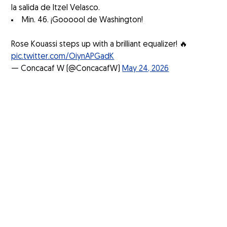
la salida de Itzel Velasco.
Min. 46. ¡Goooool de Washington!
Rose Kouassi steps up with a brilliant equalizer! 🔥
pic.twitter.com/OiynAPGadK
— Concacaf W (@ConcacafW)
May 24, 2026