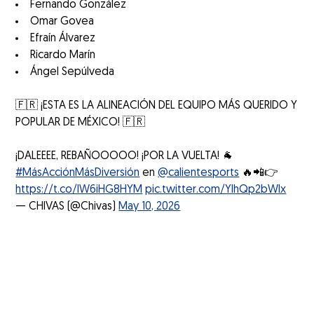
Fernando González
Omar Govea
Efraín Álvarez
Ricardo Marín
Ángel Sepúlveda
🇫🇷 ¡ESTA ES LA ALINEACIÓN DEL EQUIPO MÁS QUERIDO Y
POPULAR DE MÉXICO! 🇫🇷
¡DALEEEE, REBAÑOOOOO! ¡POR LA VUELTA! 🐐
#MásAcciónMásDiversión
en
@calientesports
🔥📲👉
https://t.co/lW6iHG8HYM
pic.twitter.com/YlhQp2bWlx
— CHIVAS (@Chivas)
May 10, 2026