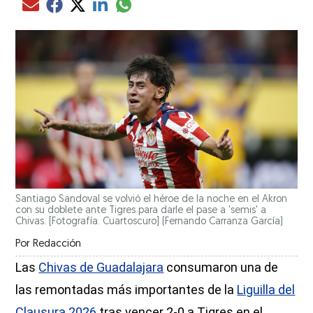
Compartir el artículo actual mediante glo
Compartir el artículo actual mediante Email
Compartir el artículo actual mediante Facebook
Compartir el artículo actual mediante Twitter
Compartir el artículo actual mediante LinkedIn
Santiago Sandoval se volvió el héroe de la noche en el Akron
con su doblete ante Tigres para darle el pase a 'semis' a
Chivas. [Fotografía. Cuartoscuro]
(Fernando Carranza García)
Por
Redacción
Las
Chivas de Guadalajara
consumaron una de
las remontadas más importantes de la
Liguilla del
Clausura 2026
tras vencer 2-0 a Tigres en el