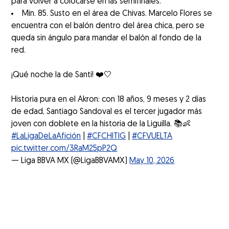
para volver a colocarse en las semifinales.
Min. 85. Susto en el área de Chivas. Marcelo Flores se
encuentra con el balón dentro del área chica, pero se
queda sin ángulo para mandar el balón al fondo de la
red.
¡Qué noche la de Santi! ❤️🤍
Historia pura en el Akron: con 18 años, 9 meses y 2 días
de edad, Santiago Sandoval es el tercer jugador más
joven con doblete en la historia de la Liguilla. 📚👶
#LaLigaDeLaAfición
|
#CFCHITIG
|
#CFVUELTA
pic.twitter.com/3RaM25pP2Q
— Liga BBVA MX (@LigaBBVAMX)
May 10, 2026