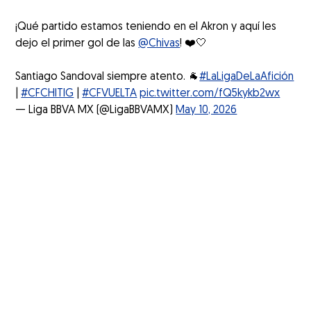
¡Qué partido estamos teniendo en el Akron y aquí les
dejo el primer gol de las
@Chivas
! ❤️🤍
Santiago Sandoval siempre atento. 🐐
#LaLigaDeLaAfición
|
#CFCHITIG
|
#CFVUELTA
pic.twitter.com/fQ5kykb2wx
— Liga BBVA MX (@LigaBBVAMX)
May 10, 2026