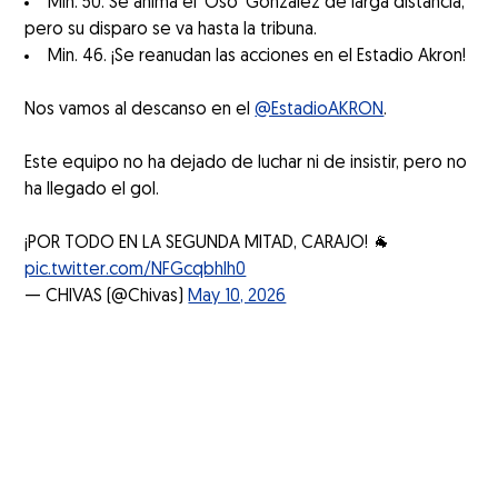
Min. 50. Se anima el ‘Oso’ González de larga distancia,
pero su disparo se va hasta la tribuna.
Min. 46. ¡Se reanudan las acciones en el Estadio Akron!
Nos vamos al descanso en el
@EstadioAKRON
.
Este equipo no ha dejado de luchar ni de insistir, pero no
ha llegado el gol.
¡POR TODO EN LA SEGUNDA MITAD, CARAJO! 🐐
pic.twitter.com/NFGcqbhlh0
— CHIVAS (@Chivas)
May 10, 2026