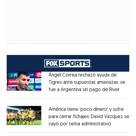
Ángel Correa rechazó ayuda de
Tigres ante supuestas amenazas; se
fue a Argentina sin pago de River
Opens 
Opens in new window
América tiene ‘poco dinero’ y sufre
para cerrar fichajes: David Vázquez se
cayó por tema administrativo
Opens in 
Opens in new window