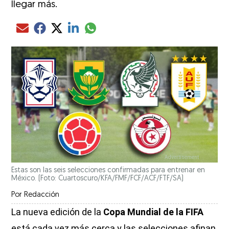
llegar más.
Compartir el artículo actual mediante glo
Compartir el artículo actual mediante Email
Compartir el artículo actual mediante Facebook
Compartir el artículo actual mediante Twitter
Compartir el artículo actual mediante LinkedIn
Estas son las seis selecciones confirmadas para entrenar en
México. (Foto: Cuartoscuro/KFA/FMF/FCF/ACF/FTF/SA)
Por
Redacción
La nueva edición de la
Copa Mundial de la FIFA
está cada vez más cerca y las selecciones afinan