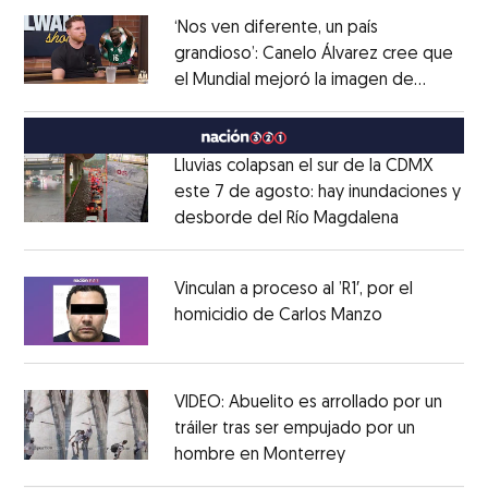
‘Nos ven diferente, un país
grandioso’: Canelo Álvarez cree que
el Mundial mejoró la imagen de
Opens in new window
México
Opens in new window
Lluvias colapsan el sur de la CDMX
este 7 de agosto: hay inundaciones y
desborde del Río Magdalena
Opens in 
Opens in new window
Vinculan a proceso al ’R1′, por el
homicidio de Carlos Manzo
Opens in ne
Opens in new window
VIDEO: Abuelito es arrollado por un
tráiler tras ser empujado por un
hombre en Monterrey
Opens in new wi
Opens in new window