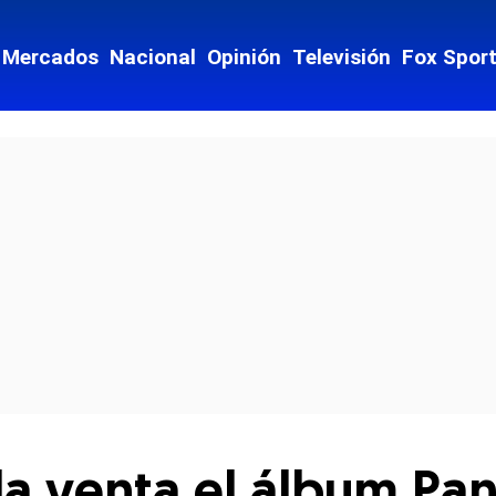
Mercados
Nacional
Opinión
Televisión
Fox Spor
cial-whatsapp
la venta el álbum Pan