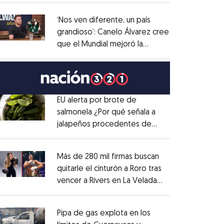
administrativo
Opens in new window
‘Nos ven diferente, un país
grandioso’: Canelo Álvarez cree
que el Mundial mejoró la
Opens in new window
imagen de México
Opens in new window
EU alerta por brote de
salmonela ¿Por qué señala a
jalapeños procedentes de
Opens in new window
México?
Opens in new window
Más de 280 mil firmas buscan
quitarle el cinturón a Roro tras
vencer a Rivers en La Velada
Opens in new window
del Año
Opens in new window
Pipa de gas explota en los