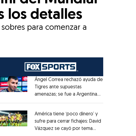
 los detalles
 sobres para comenzar a
Ángel Correa rechazó ayuda de
Tigres ante supuestas
amenazas; se fue a Argentina
Opens in new window
sin pago de River
Opens in new window
América tiene ‘poco dinero’ y
sufre para cerrar fichajes: David
Vázquez se cayó por tema
Opens in new window