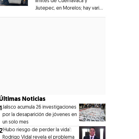
límites de Cuernavaca y
Jiutepec, en Morelos; hay varios
Opens in new window
heridos
Opens in new window
Últimas Noticias
1
Jalisco acumula 26 investigaciones
por la desaparición de jóvenes en
un solo mes
2
‘Hubo riesgo de perder la vida’:
Rodrigo Vidal revela el problema