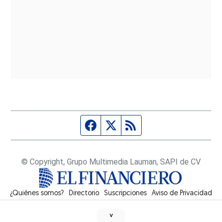
Página de Facebook
Fuente Twitter
Fuente RSS
© Copyright, Grupo Multimedia Lauman, SAPI de CV
¿Quiénes somos?
Directorio
Suscripciones
Opens in new window
Aviso de Privacidad
˅