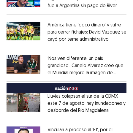
fue a Argentina sin pago de River
Opens 
Opens in new window
América tiene ‘poco dinero’ y sufre
para cerrar fichajes: David Vázquez se
cayó por tema administrativo
Opens in 
Opens in new window
‘Nos ven diferente, un país
grandioso’: Canelo Álvarez cree que
el Mundial mejoró la imagen de
Opens in new window
México
Opens in new window
Lluvias colapsan el sur de la CDMX
este 7 de agosto: hay inundaciones y
desborde del Río Magdalena
Opens in 
Opens in new window
Vinculan a proceso al ’R1′, por el