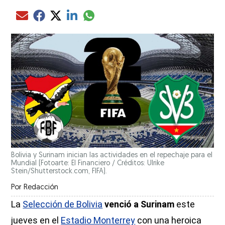
Compartir el artículo actual mediante glo
Compartir el artículo actual mediante Email
Compartir el artículo actual mediante Facebook
Compartir el artículo actual mediante Twitter
Compartir el artículo actual mediante LinkedIn
Bolivia y Surinam inician las actividades en el repechaje para el
Mundial (Fotoarte: El Financiero / Créditos: Ulrike
Stein/Shutterstock.com, FIFA).
Por
Redacción
La
Selección de Bolivia
venció a
Surinam
este
jueves en el
Estadio Monterrey
con una heroica