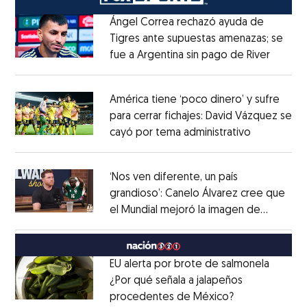
Ángel Correa rechazó ayuda de
Tigres ante supuestas amenazas; se
fue a Argentina sin pago de River
Opens 
Opens in new window
América tiene ‘poco dinero’ y sufre
para cerrar fichajes: David Vázquez se
cayó por tema administrativo
Opens in 
Opens in new window
‘Nos ven diferente, un país
grandioso’: Canelo Álvarez cree que
el Mundial mejoró la imagen de
Opens in new window
México
Opens in new window
EU alerta por brote de salmonela
¿Por qué señala a jalapeños
procedentes de México?
Opens in new