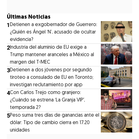
Últimas Noticias
1
Detienen a exgobernador de Guerrero:
¿Quién es Ángel ‘N’, acusado de ocultar
evidencia?
2
Industria del aluminio de EU exige a
Trump mantener aranceles a México al
margen del T-MEC
3
Detienen a dos jóvenes por segundo
tiroteo a consulado de EU en Toronto;
investigan reclutamiento por app
4
Con Carlos Trejo como granjero:
¿Cuándo se estrena ‘La Granja VIP′,
temporada 2?
5
Peso suma tres días de ganancias ante el
dólar: Tipo de cambio cierra en 17.20
unidades