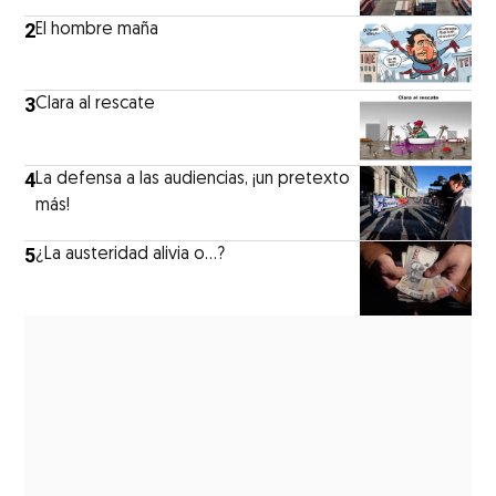
2
El hombre maña
3
Clara al rescate
4
La defensa a las audiencias, ¡un pretexto
más!
5
¿La austeridad alivia o…?