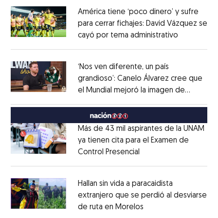
América tiene ‘poco dinero’ y sufre
para cerrar fichajes: David Vázquez se
cayó por tema administrativo
Opens in 
Opens in new window
‘Nos ven diferente, un país
grandioso’: Canelo Álvarez cree que
el Mundial mejoró la imagen de
Opens in new window
México
Opens in new window
Más de 43 mil aspirantes de la UNAM
ya tienen cita para el Examen de
Control Presencial
Opens in new window
Opens in new window
Hallan sin vida a paracaidista
extranjero que se perdió al desviarse
de ruta en Morelos
Opens in new windo
Opens in new window