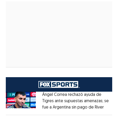
Ángel Correa rechazó ayuda de
Tigres ante supuestas amenazas; se
fue a Argentina sin pago de River
Opens 
Opens in new window