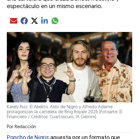
espectáculo en un mismo escenario.
Compartir el artículo actual mediante glo
Compartir el artículo actual mediante Email
Compartir el artículo actual mediante Facebook
Compartir el artículo actual mediante Twitter
Compartir el artículo actual mediante LinkedIn
Karely Ruiz, El Abelito, Aldo de Nigris y Alfredo Adame
protagonizan la cartelera de Ring Royale 2026 (Fotoarte: El
Financiero / Créditos: Cuartoscuro, IA Gemini).
Por
Redacción
Poncho de Nigris
apuesta por un formato que