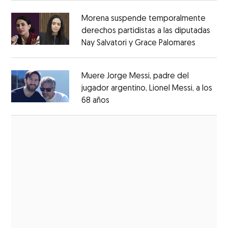
Morena suspende temporalmente
derechos partidistas a las diputadas
Nay Salvatori y Grace Palomares
Opens i
Opens in new window
Muere Jorge Messi, padre del
jugador argentino, Lionel Messi, a los
68 años
Opens in new window
Opens in new window