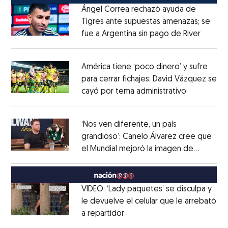
Ángel Correa rechazó ayuda de
Tigres ante supuestas amenazas; se
fue a Argentina sin pago de River
Opens 
Opens in new window
América tiene ‘poco dinero’ y sufre
para cerrar fichajes: David Vázquez se
cayó por tema administrativo
Opens in 
Opens in new window
‘Nos ven diferente, un país
grandioso’: Canelo Álvarez cree que
el Mundial mejoró la imagen de
Opens in new window
México
Opens in new window
VIDEO: ‘Lady paquetes’ se disculpa y
le devuelve el celular que le arrebató
a repartidor
Opens in new window
Opens in new window