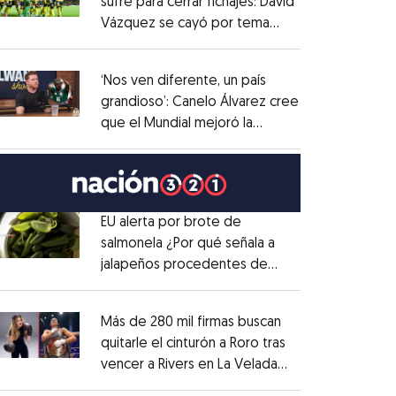
sufre para cerrar fichajes: David
Vázquez se cayó por tema
Opens in new window
administrativo
Opens in new window
‘Nos ven diferente, un país
grandioso’: Canelo Álvarez cree
que el Mundial mejoró la
Opens in new window
imagen de México
Opens in new window
EU alerta por brote de
salmonela ¿Por qué señala a
jalapeños procedentes de
Opens in new window
México?
Opens in new window
Más de 280 mil firmas buscan
quitarle el cinturón a Roro tras
vencer a Rivers en La Velada
Opens in new window
del Año
Opens in new window