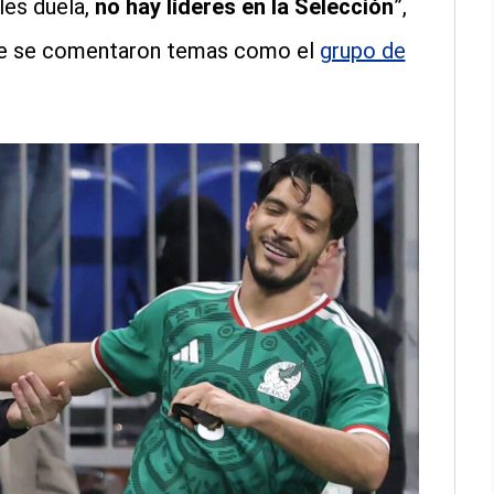
les duela,
no hay líderes en la Selección
”,
nde se comentaron temas como el
grupo de