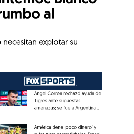
 rumbo al
o necesitan explotar su
Ángel Correa rechazó ayuda de
Tigres ante supuestas
amenazas; se fue a Argentina
Opens in new window
sin pago de River
Opens in new window
América tiene ‘poco dinero’ y