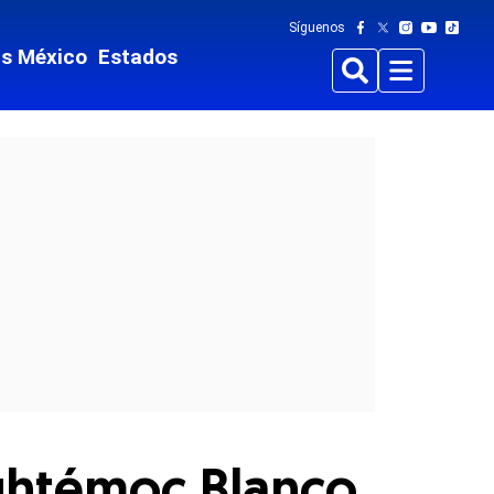
Síguenos
ts México
Estados
Buscar
Menu
auhtémoc Blanco