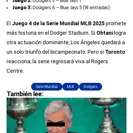
Juego 2:
Dodgers 5 – Blue Jays 1
Juego 3:
Dodgers 6 – Blue Jays 5 (18 entradas)
El
Juego 4 de la Serie Mundial MLB 2025
promete
más historia en el Dodger Stadium. Si
Ohtani
logra
otra actuación dominante, Los Ángeles quedará a
un solo triunfo del bicampeonato. Pero si
Toronto
reacciona, la serie regresará viva al Rogers
Centre.
Serie Mundial
MLB
Dodgers
También lee: