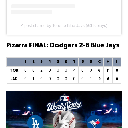
A post shared by Toronto Blue Jays (@bluejays)
Pizarra FINAL: Dodgers 2-6 Blue Jays
1
2
3
4
5
6
7
8
9
C
H
E
TOR
0
0
2
0
0
0
4
0
0
6
11
0
LAD
0
1
0
0
0
0
0
0
1
2
6
0