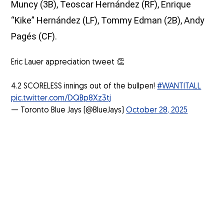
Muncy (3B), Teoscar Hernández (RF), Enrique
“Kike” Hernández (LF), Tommy Edman (2B), Andy
Pagés (CF).
Eric Lauer appreciation tweet 👏
4.2 SCORELESS innings out of the bullpen!
#WANTITALL
pic.twitter.com/DQBp8Xz3tj
— Toronto Blue Jays (@BlueJays)
October 28, 2025