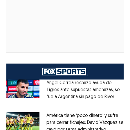
Ángel Correa rechazó ayuda de
Tigres ante supuestas amenazas; se
fue a Argentina sin pago de River
Opens 
Opens in new window
América tiene ‘poco dinero’ y sufre
para cerrar fichajes: David Vázquez se
cayó por tema administrativo
Opens in 