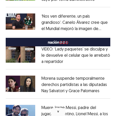
Opens in new window
‘Nos ven diferente, un país
grandioso’: Canelo Álvarez cree que
el Mundial mejoró la imagen de
Opens in new window
México
Opens in new window
VIDEO: ‘Lady paquetes’ se disculpa y
le devuelve el celular que le arrebató
a repartidor
Opens in new window
Opens in new window
Morena suspende temporalmente
derechos partidistas a las diputadas
Nay Salvatori y Grace Palomares
Opens i
Opens in new window
Muere Jorge Messi, padre del
˅
jugador argentino, Lionel Messi, a los