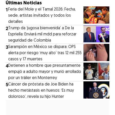
Últimas Noticias
1
Feria del Mole y el Tamal 2026: Fecha,
sede, artistas invitados y todos los
detalles
2
Trump da ‘jugosa bienvenida’ a De la
Espriella: Enviará mil mdd para reforzar
seguridad de Colombia
3
Sarampión en México se dispara: OPS
alerta por riesgo ‘muy alto’ tras 12 mil 255
casos y 17 muertes
4
Detienen a hombre que presuntamente
empujó a adulto mayor y murió arrollado
por un tráiler en Monterrey
5
Cáncer de próstata de Joe Biden ha
hecho metástasis en huesos: ‘Es muy
doloroso’, revela su hijo Hunter