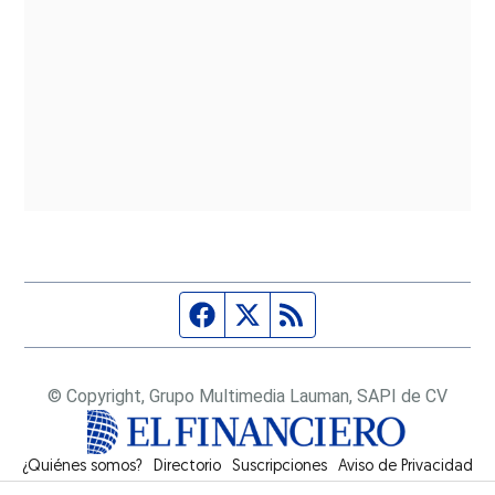
Página de Facebook
Fuente Twitter
Fuente RSS
© Copyright, Grupo Multimedia Lauman, SAPI de CV
¿Quiénes somos?
Directorio
Suscripciones
Opens in new window
Aviso de Privacidad