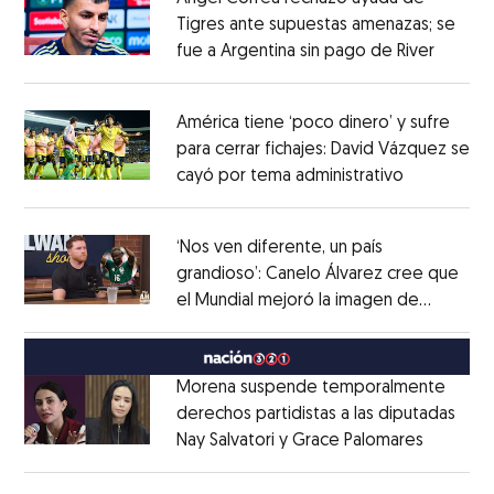
Tigres ante supuestas amenazas; se
fue a Argentina sin pago de River
Opens 
Opens in new window
América tiene ‘poco dinero’ y sufre
para cerrar fichajes: David Vázquez se
cayó por tema administrativo
Opens in 
Opens in new window
‘Nos ven diferente, un país
grandioso’: Canelo Álvarez cree que
el Mundial mejoró la imagen de
Opens in new window
México
Opens in new window
Morena suspende temporalmente
derechos partidistas a las diputadas
Nay Salvatori y Grace Palomares
Opens i
Opens in new window