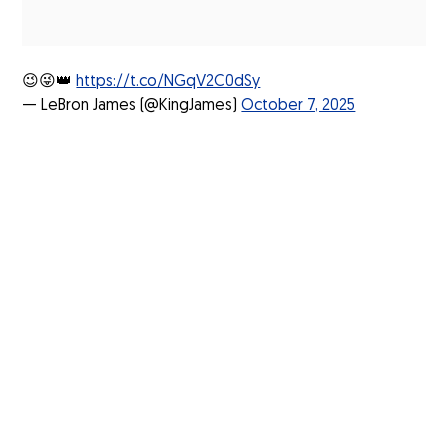
😉😜👑
https://t.co/NGqV2C0dSy
— LeBron James (@KingJames)
October 7, 2025