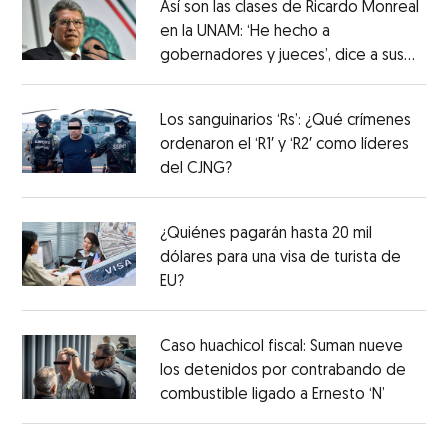
Así son las clases de Ricardo Monreal
en la UNAM: ‘He hecho a
gobernadores y jueces’, dice a sus
alumnos
Los sanguinarios ‘Rs’: ¿Qué crímenes
ordenaron el ‘R1′ y ‘R2′ como líderes
del CJNG?
¿Quiénes pagarán hasta 20 mil
dólares para una visa de turista de
EU?
Caso huachicol fiscal: Suman nueve
los detenidos por contrabando de
combustible ligado a Ernesto ‘N’