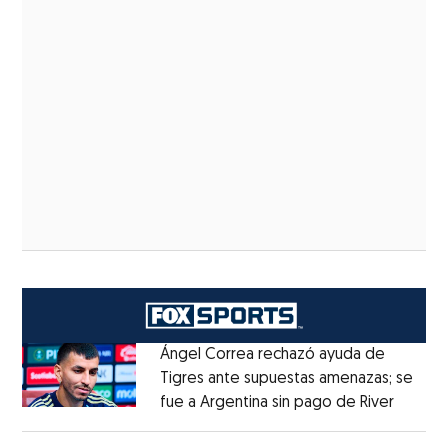
Ángel Correa rechazó ayuda de
Tigres ante supuestas amenazas; se
fue a Argentina sin pago de River
Opens 
Opens in new window