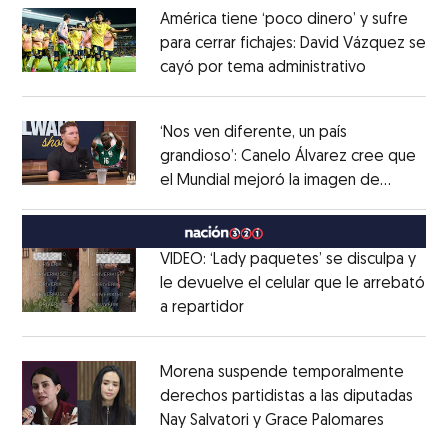
América tiene ‘poco dinero’ y sufre
para cerrar fichajes: David Vázquez se
cayó por tema administrativo
Opens in 
Opens in new window
‘Nos ven diferente, un país
grandioso’: Canelo Álvarez cree que
el Mundial mejoró la imagen de
Opens in new window
México
Opens in new window
VIDEO: ‘Lady paquetes’ se disculpa y
le devuelve el celular que le arrebató
a repartidor
Opens in new window
Opens in new window
Morena suspende temporalmente
derechos partidistas a las diputadas
Nay Salvatori y Grace Palomares
Opens i
Opens in new window