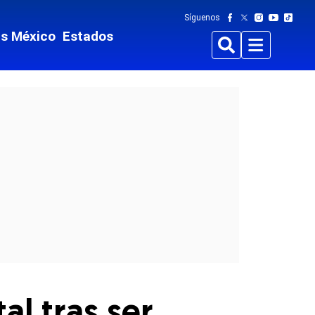
Síguenos
ts México
Estados
Buscar
Menu
al tras ser