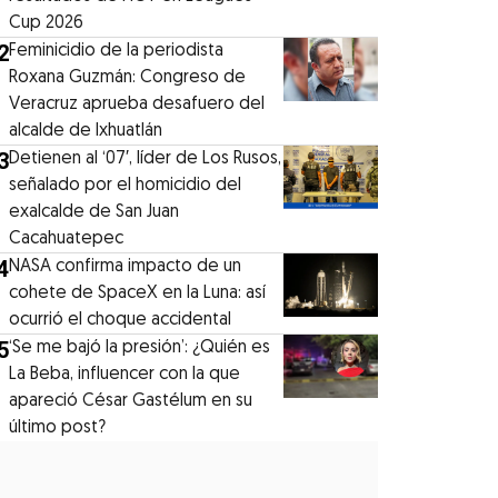
Cup 2026
2
Feminicidio de la periodista
Roxana Guzmán: Congreso de
Veracruz aprueba desafuero del
alcalde de Ixhuatlán
3
Detienen al ‘07′, líder de Los Rusos,
señalado por el homicidio del
exalcalde de San Juan
Cacahuatepec
4
NASA confirma impacto de un
cohete de SpaceX en la Luna: así
ocurrió el choque accidental
5
‘Se me bajó la presión’: ¿Quién es
La Beba, influencer con la que
apareció César Gastélum en su
último post?