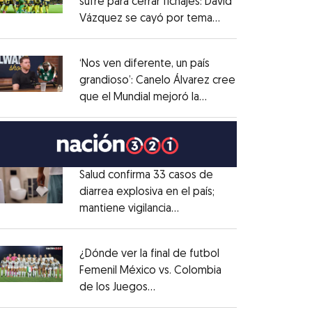
sufre para cerrar fichajes: David
Vázquez se cayó por tema
Opens in new window
administrativo
Opens in new window
‘Nos ven diferente, un país
grandioso’: Canelo Álvarez cree
que el Mundial mejoró la
Opens in new window
imagen de México
Opens in new window
Salud confirma 33 casos de
diarrea explosiva en el país;
mantiene vigilancia
Opens in new window
epidemiológica
Opens in new window
¿Dónde ver la final de futbol
Femenil México vs. Colombia
de los Juegos
Opens in new window
Centroamericanos?
Opens in new window