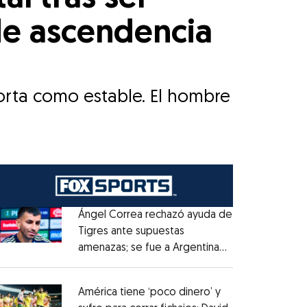
de ascendencia
orta como estable. El hombre
Ángel Correa rechazó ayuda de
Tigres ante supuestas
amenazas; se fue a Argentina
Opens in new window
sin pago de River
Opens in new window
América tiene ‘poco dinero’ y