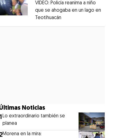
VIDEO: Policía reanima a niño
que se ahogaba en un lago en
Teotihuacán
Opens in new window
Opens in new window
Últimas Noticias
1
Lo extraordinario también se
planea
2
Morena en la mira: