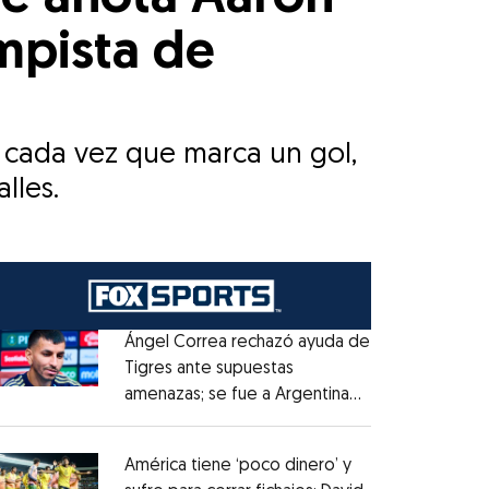
mpista de
: cada vez que marca un gol,
lles.
Ángel Correa rechazó ayuda de
Tigres ante supuestas
amenazas; se fue a Argentina
Opens in new window
sin pago de River
Opens in new window
América tiene ‘poco dinero’ y