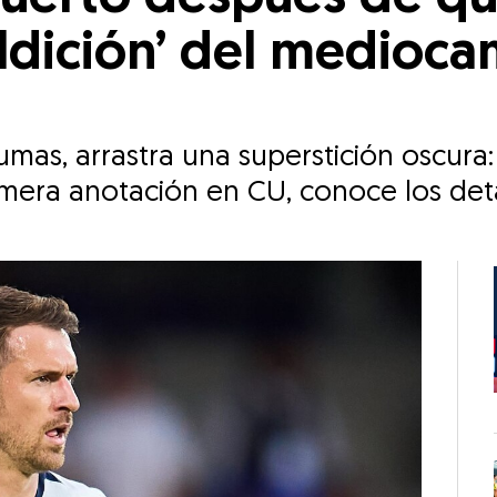
ldición’ del medioca
mas, arrastra una superstición oscura
mera anotación en CU, conoce los deta