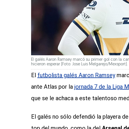
El galés Aaron Ramsey marcó su primer gol con la ca
hicieron esperar (Foto: Jose Luis Melgarejo/Mexsport).
El
futbolista galés Aaron Ramsey
marcó
ante Atlas por la
jornada 7 de la Liga 
que se le achaca a este talentoso me
El galés no sólo defendió la playera de
top del mundo, como la del
Arsenal de