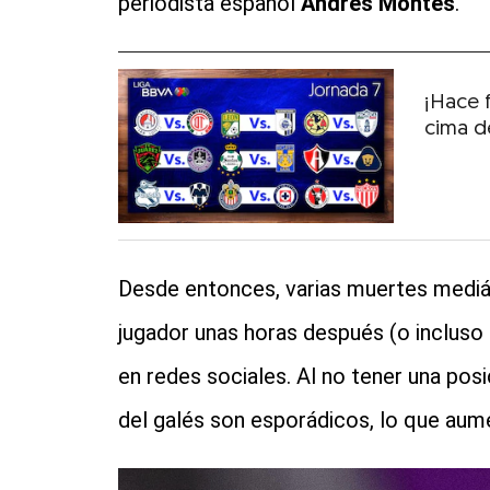
periodista español
Andrés Montes
.
¡Hace 
cima de
Desde entonces, varias muertes mediát
jugador unas horas después (o incluso d
en redes sociales. Al no tener una pos
del galés son esporádicos, lo que aum