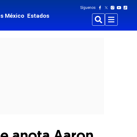
Síguenos
ts México
Estados
Buscar
Menu
e anota Aaron