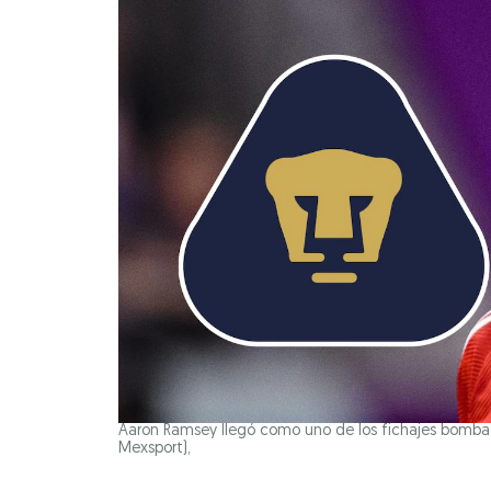
Aaron Ramsey llegó como uno de los fichajes bomba d
Mexsport),