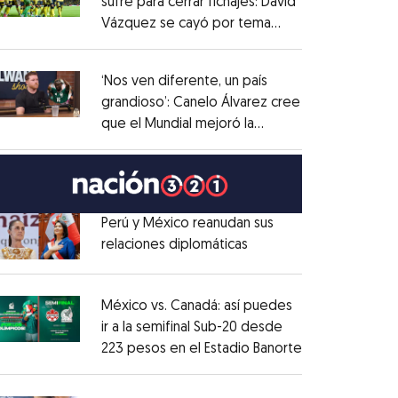
sufre para cerrar fichajes: David
Vázquez se cayó por tema
Opens in new window
administrativo
Opens in new window
‘Nos ven diferente, un país
grandioso’: Canelo Álvarez cree
que el Mundial mejoró la
Opens in new window
imagen de México
Opens in new window
Perú y México reanudan sus
relaciones diplomáticas
Opens in new window
Opens in new window
México vs. Canadá: así puedes
ir a la semifinal Sub-20 desde
223 pesos en el Estadio Banorte
Opens in new
Opens in new window