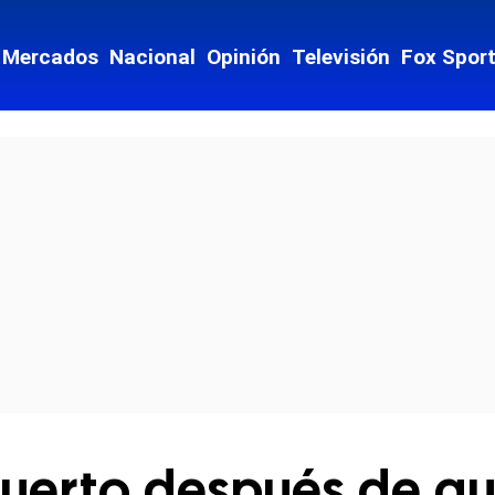
Mercados
Nacional
Opinión
Televisión
Fox Spor
cial-whatsapp
uerto después de qu