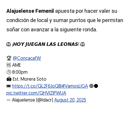
Alajuelense Femenil
apuesta por hacer valer su
condición de local y sumar puntos que le permitan
soñar con avanzar a la siguiente ronda.
🦁 ¡𝙃𝙊𝙔 𝙅𝙐𝙀𝙂𝘼𝙉 𝙇𝘼𝙎 𝙇𝙀𝙊𝙉𝘼𝙎! 🦁
🏆
@ConcacafW
🆚 AME
🕒 8:00pm
🏟 Est. Morera Soto
🎟️
https://t.co/QL2F6JoQBi
#VamosLIGA
🔴⚫️
pic.twitter.com/QHVlZIPWUA
— Alajuelense (@ldacr)
August 20, 2025