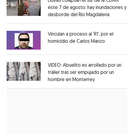
Lluvias colapsan el sur de la CDMX
este 7 de agosto: hay inundaciones y
desborde del Río Magdalena
Opens in 
Opens in new window
Vinculan a proceso al ’R1′, por el
homicidio de Carlos Manzo
Opens in ne
Opens in new window
VIDEO: Abuelito es arrollado por un
tráiler tras ser empujado por un
hombre en Monterrey
Opens in new wi
Opens in new window