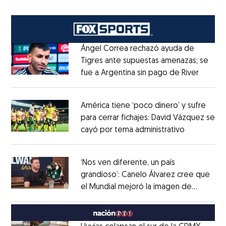
Ángel Correa rechazó ayuda de
Tigres ante supuestas amenazas; se
fue a Argentina sin pago de River
Opens 
Opens in new window
América tiene ‘poco dinero’ y sufre
para cerrar fichajes: David Vázquez se
cayó por tema administrativo
Opens in 
Opens in new window
‘Nos ven diferente, un país
grandioso’: Canelo Álvarez cree que
el Mundial mejoró la imagen de
Opens in new window
México
Opens in new window