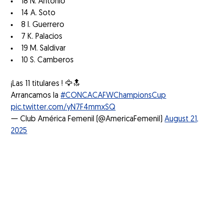
18 N. Antonio
14 A. Soto
8 I. Guerrero
7 K. Palacios
19 M. Saldivar
10 S. Camberos
¡Las 11 titulares ! 🦅🔝
Arrancamos la
#CONCACAFWChampionsCup
pic.twitter.com/yN7F4mmxSQ
— Club América Femenil (@AmericaFemenil)
August 21,
2025