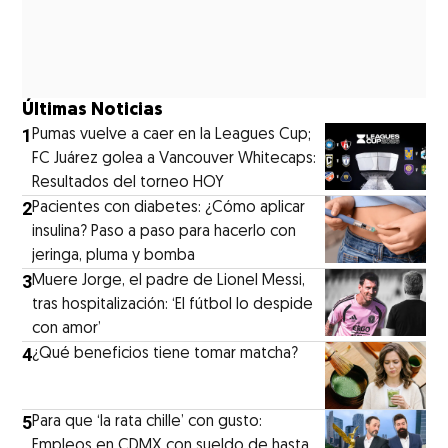
Últimas Noticias
1
Pumas vuelve a caer en la Leagues Cup;
FC Juárez golea a Vancouver Whitecaps:
Resultados del torneo HOY
2
Pacientes con diabetes: ¿Cómo aplicar
insulina? Paso a paso para hacerlo con
jeringa, pluma y bomba
3
Muere Jorge, el padre de Lionel Messi,
tras hospitalización: ‘El fútbol lo despide
con amor’
4
¿Qué beneficios tiene tomar matcha?
5
Para que ‘la rata chille’ con gusto:
Empleos en CDMX con sueldo de hasta