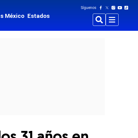
Síguenos
ts México
Estados
Buscar
Menu
los 31 años en