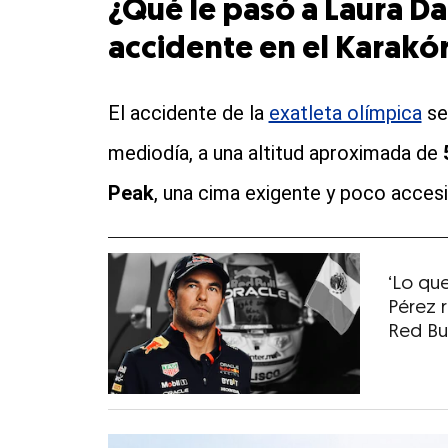
¿Qué le pasó a Laura Da
accidente en el Karak
El accidente de la
exatleta olímpica
se
mediodía, a una altitud aproximada de
Peak
, una cima exigente y poco accesi
‘Lo qu
Pérez r
Red Bul