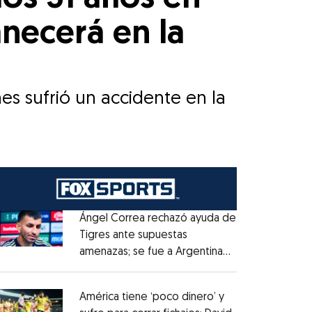
anecerá en la
es sufrió un accidente en la
Ángel Correa rechazó ayuda de
Tigres ante supuestas
amenazas; se fue a Argentina
Opens in new window
sin pago de River
Opens in new window
América tiene ‘poco dinero’ y