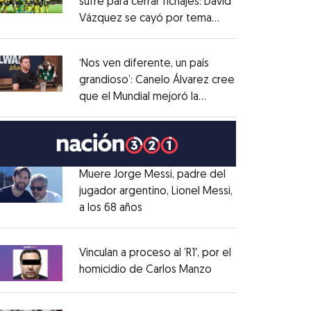
sufre para cerrar fichajes: David
Vázquez se cayó por tema
Opens in new window
administrativo
Opens in new window
‘Nos ven diferente, un país
grandioso’: Canelo Álvarez cree
que el Mundial mejoró la
Opens in new window
imagen de México
Opens in new window
Muere Jorge Messi, padre del
jugador argentino, Lionel Messi,
a los 68 años
Opens in new window
Opens in new window
Vinculan a proceso al ’R1′, por el
homicidio de Carlos Manzo
Opens in new wind
Opens in new window