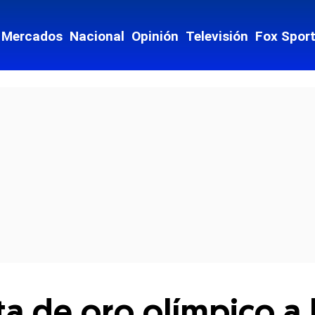
Mercados
Nacional
Opinión
Televisión
Fox Spor
cial-whatsapp
a de oro olímpico a 