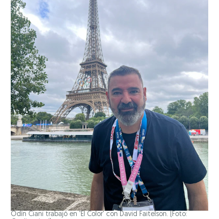
Odín Ciani trabajó en 'El Color' con David Faitelson. (Foto: