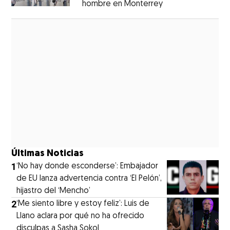
hombre en Monterrey
Opens in new wi
Opens in new window
Últimas Noticias
1
‘No hay donde esconderse’: Embajador
de EU lanza advertencia contra ‘El Pelón’,
hijastro del ‘Mencho’
2
‘Me siento libre y estoy feliz’: Luis de
Llano aclara por qué no ha ofrecido
disculpas a Sasha Sokol