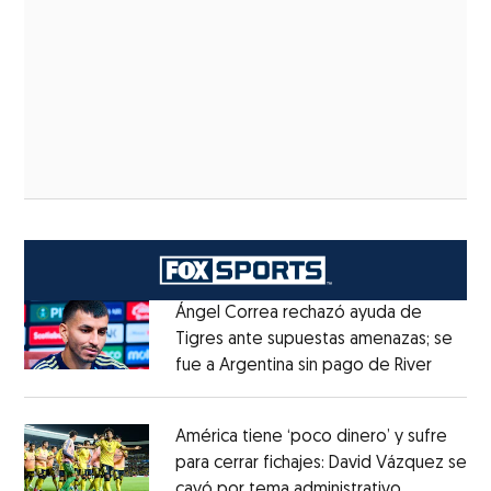
Ángel Correa rechazó ayuda de
Tigres ante supuestas amenazas; se
fue a Argentina sin pago de River
Opens 
Opens in new window
América tiene ‘poco dinero’ y sufre
para cerrar fichajes: David Vázquez se
cayó por tema administrativo
Opens in 