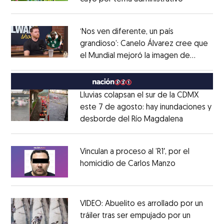
Opens in new window
‘Nos ven diferente, un país
grandioso’: Canelo Álvarez cree que
el Mundial mejoró la imagen de
Opens in new window
México
Opens in new window
Lluvias colapsan el sur de la CDMX
este 7 de agosto: hay inundaciones y
desborde del Río Magdalena
Opens in 
Opens in new window
Vinculan a proceso al ’R1′, por el
homicidio de Carlos Manzo
Opens in ne
Opens in new window
VIDEO: Abuelito es arrollado por un
tráiler tras ser empujado por un