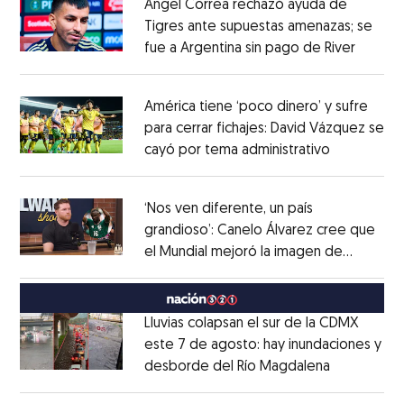
Ángel Correa rechazó ayuda de
Tigres ante supuestas amenazas; se
fue a Argentina sin pago de River
Opens 
Opens in new window
América tiene ‘poco dinero’ y sufre
para cerrar fichajes: David Vázquez se
cayó por tema administrativo
Opens in 
Opens in new window
‘Nos ven diferente, un país
grandioso’: Canelo Álvarez cree que
el Mundial mejoró la imagen de
Opens in new window
México
Opens in new window
Lluvias colapsan el sur de la CDMX
este 7 de agosto: hay inundaciones y
desborde del Río Magdalena
Opens in 
Opens in new window