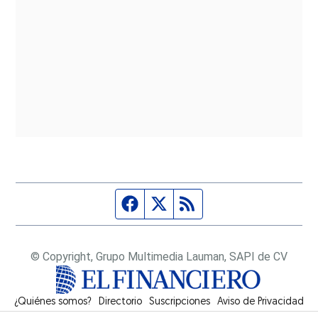
Página de Facebook
Fuente Twitter
Fuente RSS
© Copyright, Grupo Multimedia Lauman, SAPI de CV
¿Quiénes somos?
Directorio
Suscripciones
Opens in new window
Aviso de Privacidad