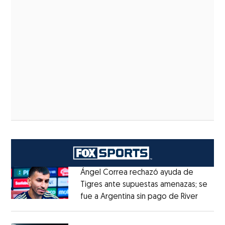
Ángel Correa rechazó ayuda de
Tigres ante supuestas amenazas; se
fue a Argentina sin pago de River
Opens 
Opens in new window