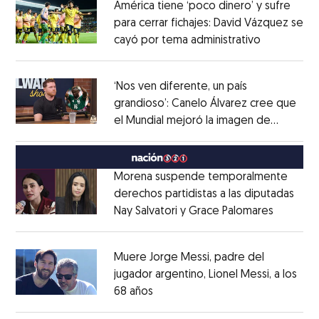
América tiene ‘poco dinero’ y sufre
para cerrar fichajes: David Vázquez se
cayó por tema administrativo
Opens in 
Opens in new window
‘Nos ven diferente, un país
grandioso’: Canelo Álvarez cree que
el Mundial mejoró la imagen de
Opens in new window
México
Opens in new window
Morena suspende temporalmente
derechos partidistas a las diputadas
Nay Salvatori y Grace Palomares
Opens i
Opens in new window
Muere Jorge Messi, padre del
jugador argentino, Lionel Messi, a los
68 años
Opens in new window
Opens in new window