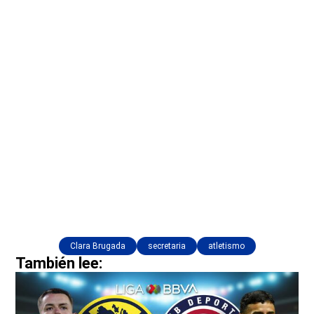
Clara Brugada
secretaria
atletismo
También lee: