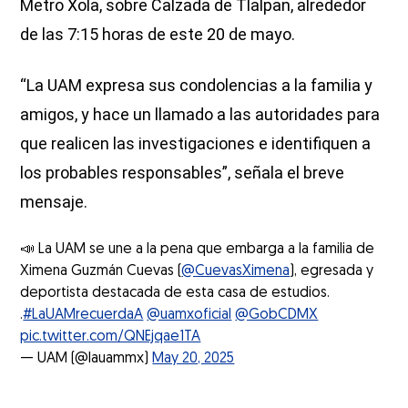
Metro Xola, sobre Calzada de Tlalpan, alrededor
de las 7:15 horas de este 20 de mayo.
“La UAM expresa sus condolencias a la familia y
amigos, y hace un llamado a las autoridades para
que realicen las investigaciones e identifiquen a
los probables responsables”, señala el breve
mensaje.
📣 La UAM se une a la pena que embarga a la familia de
Ximena Guzmán Cuevas (
@CuevasXimena
), egresada y
deportista destacada de esta casa de estudios.
.
#LaUAMrecuerdaA
@uamxoficial
@GobCDMX
pic.twitter.com/QNEjqae1TA
— UAM (@lauammx)
May 20, 2025