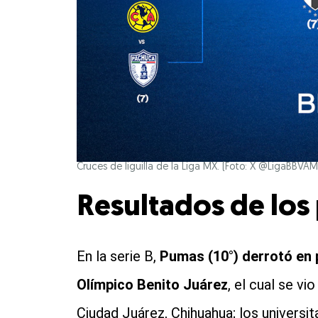
Cruces de liguilla de la Liga MX. (Foto: X @LigaBBVAM
Resultados de los 
En la serie B,
Pumas (10°) derrotó en 
Olímpico Benito Juárez
, el cual se v
Ciudad Juárez, Chihuahua; los universi