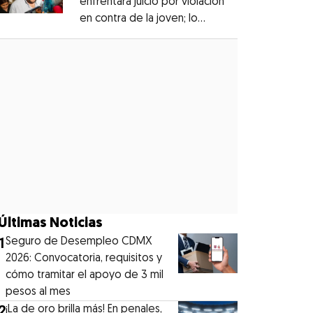
enfrentará juicio por violación
en contra de la joven; lo
Opens in new window
denunciaron en 2019
Opens in new window
Últimas Noticias
1
Seguro de Desempleo CDMX
2026: Convocatoria, requisitos y
cómo tramitar el apoyo de 3 mil
pesos al mes
2
¡La de oro brilla más! En penales,