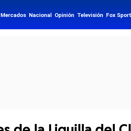
Mercados
Nacional
Opinión
Televisión
Fox Spor
cial-whatsapp
es de la Liguilla del 