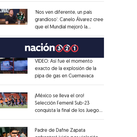
administrativo
Opens in new window
‘Nos ven diferente, un país
grandioso’: Canelo Álvarez cree
que el Mundial mejoró la
Opens in new window
imagen de México
Opens in new window
VIDEO: Así fue el momento
exacto de la explosión de la
pipa de gas en Cuernavaca
Opens in new win
Opens in new window
¡México se lleva el oro!
Selección Femenil Sub-23
conquista la final de los Juegos
Opens in new window
Centroamericanos
Opens in new window
Padre de Dafne Zapata