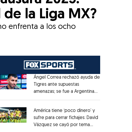
 de la Liga MX?
no enfrenta a los ocho
Ángel Correa rechazó ayuda de
Tigres ante supuestas
amenazas; se fue a Argentina
Opens in new window
sin pago de River
Opens in new window
América tiene ‘poco dinero’ y
sufre para cerrar fichajes: David
Vázquez se cayó por tema
Opens in new window