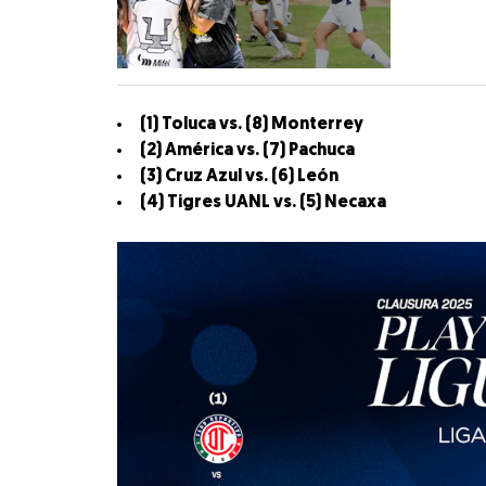
(1) Toluca vs. (8) Monterrey
(2) América vs. (7) Pachuca
(3) Cruz Azul vs. (6) León
(4) Tigres UANL vs. (5) Necaxa