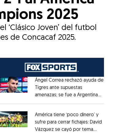
ampions 2025
 ‘Clásico Joven’ del futbol
nes de Concacaf 2025.
Ángel Correa rechazó ayuda de
Tigres ante supuestas
amenazas; se fue a Argentina
Opens in new window
sin pago de River
Opens in new window
América tiene ‘poco dinero’ y
sufre para cerrar fichajes: David
Vázquez se cayó por tema
Opens in new window