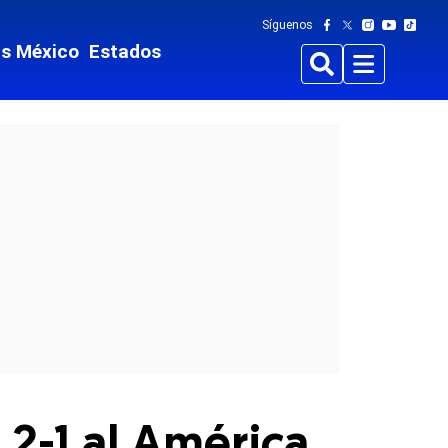
Síguenos
ts México
Estados
Buscar
Menu
 2-1 al América