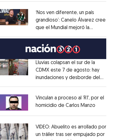
administrativo
Opens in new window
‘Nos ven diferente, un país
grandioso’: Canelo Álvarez cree
que el Mundial mejoró la
Opens in new window
imagen de México
Opens in new window
Lluvias colapsan el sur de la
CDMX este 7 de agosto: hay
inundaciones y desborde del
Opens in new window
Río Magdalena
Opens in new window
Vinculan a proceso al ’R1′, por el
homicidio de Carlos Manzo
Opens in new wind
Opens in new window
VIDEO: Abuelito es arrollado por
un tráiler tras ser empujado por