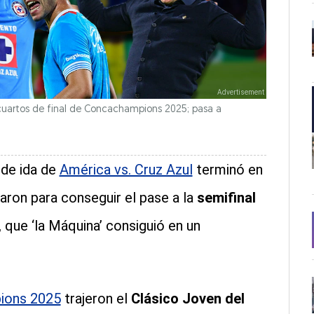
cuartos de final de Concachampions 2025; pasa a
 de ida de
América vs. Cruz Azul
terminó en
aron para conseguir el pase a la
semifinal
, que ‘la Máquina’ consiguió en un
pions 2025
trajeron el
Clásico Joven del