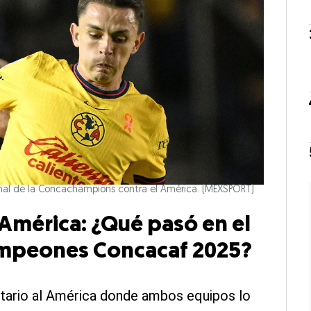
 final de la Concachampions contra el América.
(MEXSPORT)
 América: ¿Qué pasó en el
ampeones Concacaf 2025?
sitario al América donde ambos equipos lo