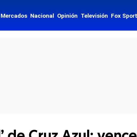
Mercados
Nacional
Opinión
Televisión
Fox Spor
cial-whatsapp
l’ de Cruz Azul: vence