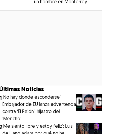
un hombre en Monterrey
Opens in new windo
Opens in new window
Últimas Noticias
1
‘No hay donde esconderse’:
Embajador de EU lanza advertencia
contra ‘El Pelón’, hijastro del
‘Mencho’
2
‘Me siento libre y estoy feliz’: Luis
de Llano aclara por qué no ha