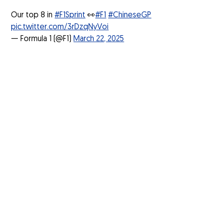
Our top 8 in
#F1Sprint
👀
#F1
#ChineseGP
pic.twitter.com/3rDzqNyVoi
— Formula 1 (@F1)
March 22, 2025