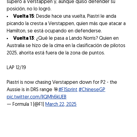
superó a Verstappen y, aunque quiso defender su
posición, no lo logró.
Vuelta 15
: Desde hace una vuelta, Piastri le anda
picando la cresta a Verstappen, quien más que atacar a
Hamilton, se está ocupando en defenderse.
Vuelta 13
: ¿Qué le pasa a Lando Norris? Quien en
Australia se hizo de la cima en la clasificación de pilotos
2025, ahorita está fuera de la zona de puntos.
LAP 12/19
Piastri is now chasing Verstappen down for P2 - the
Aussie is in DRS range 🎯
#F1Sprint
#ChineseGP
pic.twitter.com/IlQMh6kUEB
— Formula 1 (@F1)
March 22, 2025