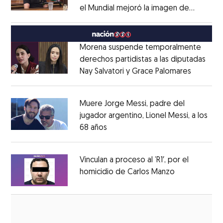
el Mundial mejoró la imagen de
Opens in new window
México
Opens in new window
Morena suspende temporalmente
derechos partidistas a las diputadas
Nay Salvatori y Grace Palomares
Opens i
Opens in new window
Muere Jorge Messi, padre del
jugador argentino, Lionel Messi, a los
68 años
Opens in new window
Opens in new window
Vinculan a proceso al ’R1′, por el
homicidio de Carlos Manzo
Opens in ne
Opens in new window