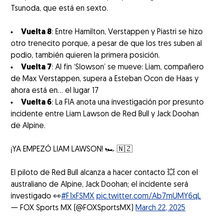
Tsunoda, que está en sexto.
Vuelta 8
: Entre Hamilton, Verstappen y Piastri se hizo
otro trenecito porque, a pesar de que los tres suben al
podio, también quieren la primera posición.
Vuelta 7
: Al fin ‘Slowson’ se mueve: Liam, compañero
de Max Verstappen, supera a Esteban Ocon de Haas y
ahora está en... el lugar 17
Vuelta 6
: La FIA anota una investigación por presunto
incidente entre Liam Lawson de Red Bull y Jack Doohan
de Alpine.
¡YA EMPEZÓ LIAM LAWSON! 🏎️ 🇳🇿
El piloto de Red Bull alcanza a hacer contacto 💥 con el
australiano de Alpine, Jack Doohan; el incidente será
investigado 👀
#F1xFSMX
pic.twitter.com/Ab7mUMY6qL
— FOX Sports MX (@FOXSportsMX)
March 22, 2025