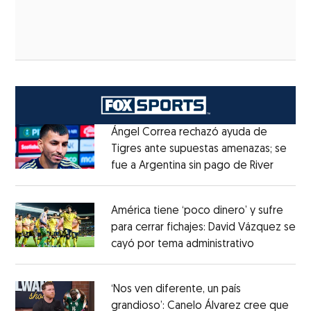
Ángel Correa rechazó ayuda de
Tigres ante supuestas amenazas; se
fue a Argentina sin pago de River
Opens 
Opens in new window
América tiene ‘poco dinero’ y sufre
para cerrar fichajes: David Vázquez se
cayó por tema administrativo
Opens in 
Opens in new window
‘Nos ven diferente, un país
grandioso’: Canelo Álvarez cree que