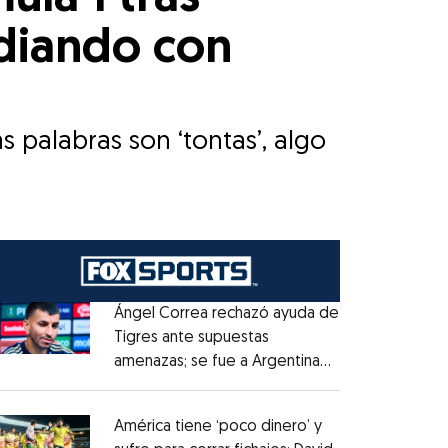
idiando con
s palabras son ‘tontas’, algo
Ángel Correa rechazó ayuda de
Tigres ante supuestas
amenazas; se fue a Argentina
Opens in new window
sin pago de River
Opens in new window
América tiene ‘poco dinero’ y