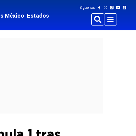
Síguenos
ts México
Estados
Buscar
Menu
ula 1 tras