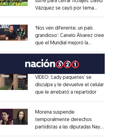
sufre para cerrar fichajes: David
Vázquez se cayó por tema
Opens in new window
administrativo
Opens in new window
‘Nos ven diferente, un país
grandioso’: Canelo Álvarez cree
que el Mundial mejoró la
Opens in new window
imagen de México
Opens in new window
VIDEO: ‘Lady paquetes’ se
disculpa y le devuelve el celular
que le arrebató a repartidor
Opens in new win
Opens in new window
Morena suspende
temporalmente derechos
partidistas a las diputadas Nay
Opens in new window
Salvatori y Grace Palomares
Opens in new win