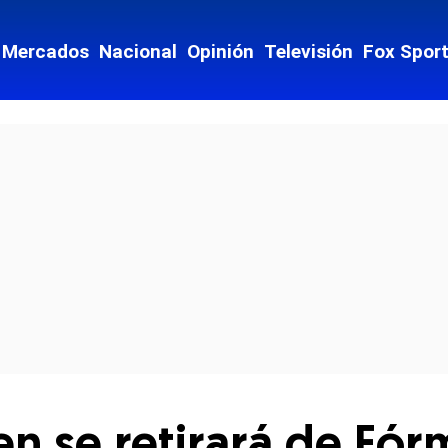
Mercados
Nacional
Opinión
Televisión
Fox Spor
cial-whatsapp
 se retirará de Fórm