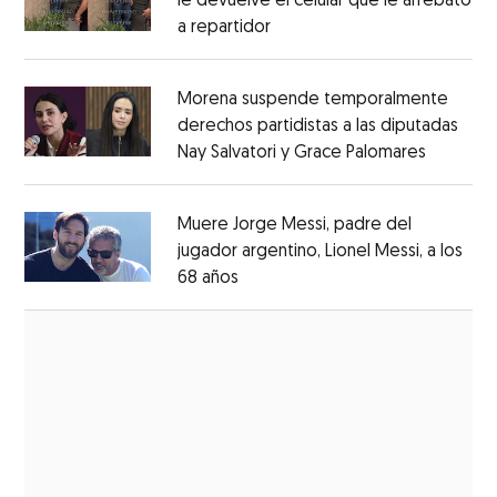
le devuelve el celular que le arrebató
a repartidor
Opens in new window
Opens in new window
Morena suspende temporalmente
derechos partidistas a las diputadas
Nay Salvatori y Grace Palomares
Opens i
Opens in new window
Muere Jorge Messi, padre del
jugador argentino, Lionel Messi, a los
68 años
Opens in new window
Opens in new window