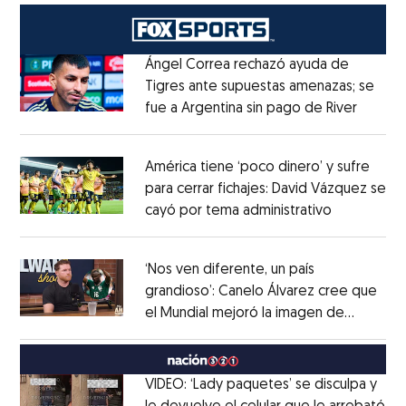
Ángel Correa rechazó ayuda de
Tigres ante supuestas amenazas; se
fue a Argentina sin pago de River
Opens 
Opens in new window
América tiene ‘poco dinero’ y sufre
para cerrar fichajes: David Vázquez se
cayó por tema administrativo
Opens in 
Opens in new window
‘Nos ven diferente, un país
grandioso’: Canelo Álvarez cree que
el Mundial mejoró la imagen de
Opens in new window
México
Opens in new window
VIDEO: ‘Lady paquetes’ se disculpa y