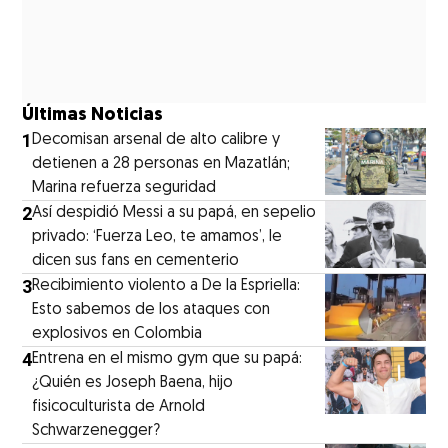
Últimas Noticias
1
Decomisan arsenal de alto calibre y
detienen a 28 personas en Mazatlán;
Marina refuerza seguridad
2
Así despidió Messi a su papá, en sepelio
privado: ‘Fuerza Leo, te amamos’, le
dicen sus fans en cementerio
3
Recibimiento violento a De la Espriella:
Esto sabemos de los ataques con
explosivos en Colombia
4
Entrena en el mismo gym que su papá:
¿Quién es Joseph Baena, hijo
fisicoculturista de Arnold
Schwarzenegger?