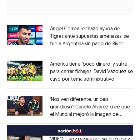
Ángel Correa rechazó ayuda de
Tigres ante supuestas amenazas; se
fue a Argentina sin pago de River
Opens 
Opens in new window
América tiene ‘poco dinero’ y sufre
para cerrar fichajes: David Vázquez se
cayó por tema administrativo
Opens in 
Opens in new window
‘Nos ven diferente, un país
grandioso’: Canelo Álvarez cree que
el Mundial mejoró la imagen de
Opens in new window
México
Opens in new window
VIDEO: ‘Lady paquetes’ se disculpa y