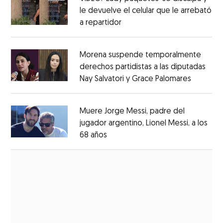
le devuelve el celular que le arrebató
a repartidor
Opens in new window
Opens in new window
Morena suspende temporalmente
derechos partidistas a las diputadas
Nay Salvatori y Grace Palomares
Opens i
Opens in new window
Muere Jorge Messi, padre del
jugador argentino, Lionel Messi, a los
68 años
Opens in new window
Opens in new window