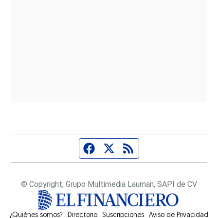
Página de Facebook
Fuente Twitter
Fuente RSS
© Copyright, Grupo Multimedia Lauman, SAPI de CV
¿Quiénes somos?
Directorio
Suscripciones
Opens in new window
Aviso de Privacidad