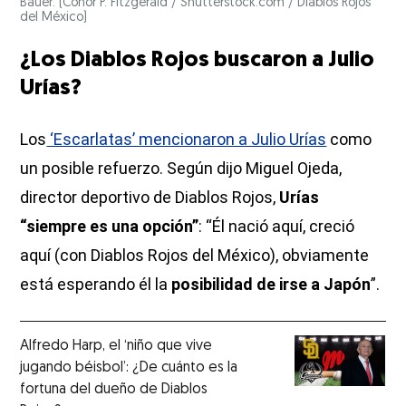
Bauer.
(Conor P. Fitzgerald / Shutterstock.com / Diablos Rojos
del México)
¿Los Diablos Rojos buscaron a Julio
Urías?
Los
‘Escarlatas’ mencionaron a Julio Urías
como
un posible refuerzo. Según dijo Miguel Ojeda,
director deportivo de Diablos Rojos,
Urías
“siempre es una opción”
: “Él nació aquí, creció
aquí (con Diablos Rojos del México), obviamente
está esperando él la
posibilidad de irse a Japón
”.
Alfredo Harp, el ‘niño que vive
jugando béisbol’: ¿De cuánto es la
fortuna del dueño de Diablos