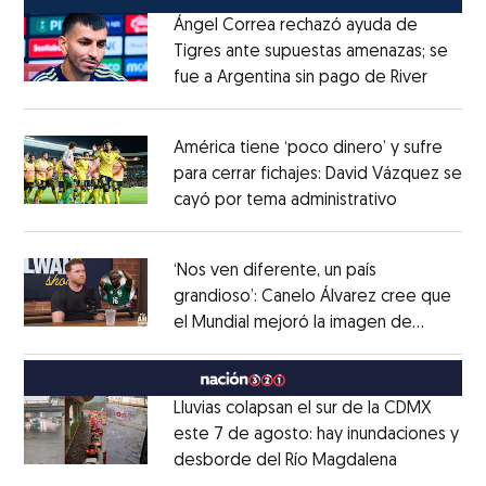
Ángel Correa rechazó ayuda de
Tigres ante supuestas amenazas; se
fue a Argentina sin pago de River
Opens 
Opens in new window
América tiene ‘poco dinero’ y sufre
para cerrar fichajes: David Vázquez se
cayó por tema administrativo
Opens in 
Opens in new window
‘Nos ven diferente, un país
grandioso’: Canelo Álvarez cree que
el Mundial mejoró la imagen de
Opens in new window
México
Opens in new window
Lluvias colapsan el sur de la CDMX
este 7 de agosto: hay inundaciones y
desborde del Río Magdalena
Opens in 
Opens in new window