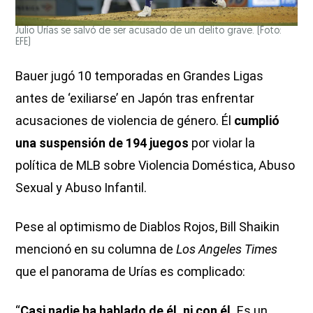
Julio Urías se salvó de ser acusado de un delito grave. (Foto:
EFE)
Bauer jugó 10 temporadas en Grandes Ligas
antes de ‘exiliarse’ en Japón tras enfrentar
acusaciones de violencia de género. Él
cumplió
una suspensión de 194 juegos
por violar la
política de MLB sobre Violencia Doméstica, Abuso
Sexual y Abuso Infantil.
Pese al optimismo de Diablos Rojos, Bill Shaikin
mencionó en su columna de
Los Angeles Times
que el panorama de Urías es complicado:
“
Casi nadie ha hablado de él, ni con él.
Es un