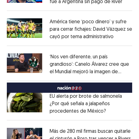
fue a Argentina sin pago de River
Opens 
Opens in new window
América tiene ‘poco dinero’ y sufre
para cerrar fichajes: David Vázquez se
cayó por tema administrativo
Opens in 
Opens in new window
‘Nos ven diferente, un país
grandioso’: Canelo Álvarez cree que
el Mundial mejoró la imagen de
Opens in new window
México
Opens in new window
EU alerta por brote de salmonela
¿Por qué señala a jalapeños
procedentes de México?
Opens in new
Opens in new window
Más de 280 mil firmas buscan quitarle