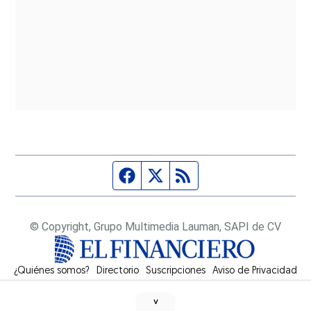
Página de Facebook
Fuente Twitter
Fuente RSS
© Copyright, Grupo Multimedia Lauman, SAPI de CV
¿Quiénes somos?
Directorio
Suscripciones
Opens in new window
Aviso de Privacidad
˅