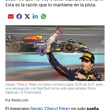
Esta es la razón que lo mantiene en la pista.
Compartir el artículo actual mediante glo
Compartir el artículo actual mediante Email
Compartir el artículo actual mediante Facebook
Compartir el artículo actual mediante Twitter
Compartir el artículo actual mediante LinkedIn
Sergio 'Checo' Pérez no tiene contrato para 2025 en la F1, pero
una renovación con Red Bull no ha sido descartada. (Foto:
Especial / El Financiero).
Por
Redacción
El mexicano
Sergio ‘Checo’ Pérez
no solo
sueña