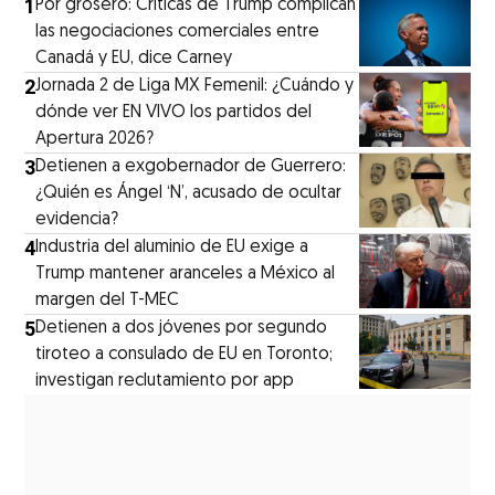
1
Por grosero: Críticas de Trump complican
las negociaciones comerciales entre
Canadá y EU, dice Carney
2
Jornada 2 de Liga MX Femenil: ¿Cuándo y
dónde ver EN VIVO los partidos del
Apertura 2026?
3
Detienen a exgobernador de Guerrero:
¿Quién es Ángel ‘N’, acusado de ocultar
evidencia?
4
Industria del aluminio de EU exige a
Trump mantener aranceles a México al
margen del T-MEC
5
Detienen a dos jóvenes por segundo
tiroteo a consulado de EU en Toronto;
investigan reclutamiento por app