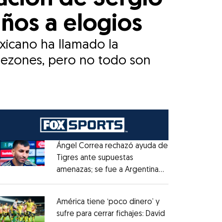
años a elogios
mexicano ha llamado la
pezones, pero no todo son
Ángel Correa rechazó ayuda de
Tigres ante supuestas
amenazas; se fue a Argentina
Opens in new window
sin pago de River
Opens in new window
América tiene ‘poco dinero’ y
sufre para cerrar fichajes: David