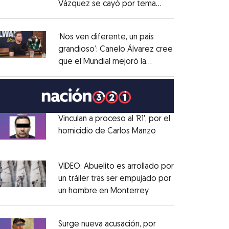
Vázquez se cayó por tema
Opens in new window
administrativo
Opens in new window
‘Nos ven diferente, un país
grandioso’: Canelo Álvarez cree
que el Mundial mejoró la
Opens in new window
imagen de México
Opens in new window
Vinculan a proceso al ’R1′, por el
homicidio de Carlos Manzo
Opens in new wind
Opens in new window
VIDEO: Abuelito es arrollado por
un tráiler tras ser empujado por
un hombre en Monterrey
Opens in new windo
Opens in new window
Surge nueva acusación, por