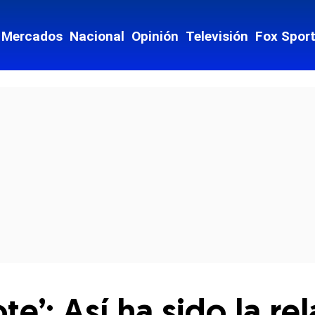
Mercados
Nacional
Opinión
Televisión
Fox Spor
cial-whatsapp
ote’: Así ha sido la r