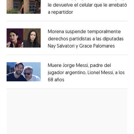
le devuelve el celular que le arrebató
a repartidor
Opens in new window
Opens in new window
Morena suspende temporalmente
derechos partidistas a las diputadas
Nay Salvatori y Grace Palomares
Opens i
Opens in new window
Muere Jorge Messi, padre del
jugador argentino, Lionel Messi, a los
68 años
Opens in new window
Opens in new window