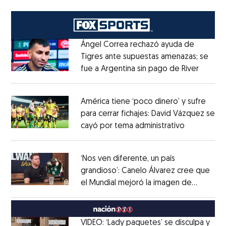
Ángel Correa rechazó ayuda de
Tigres ante supuestas amenazas; se
fue a Argentina sin pago de River
Opens 
Opens in new window
América tiene ‘poco dinero’ y sufre
para cerrar fichajes: David Vázquez se
cayó por tema administrativo
Opens in 
Opens in new window
‘Nos ven diferente, un país
grandioso’: Canelo Álvarez cree que
el Mundial mejoró la imagen de
Opens in new window
México
Opens in new window
VIDEO: ‘Lady paquetes’ se disculpa y