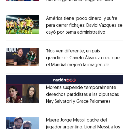
fue a Argentina sin pago de River
Opens 
Opens in new window
América tiene ‘poco dinero’ y sufre
para cerrar fichajes: David Vázquez se
cayó por tema administrativo
Opens in 
Opens in new window
‘Nos ven diferente, un país
grandioso’: Canelo Álvarez cree que
el Mundial mejoró la imagen de
Opens in new window
México
Opens in new window
Morena suspende temporalmente
derechos partidistas a las diputadas
Nay Salvatori y Grace Palomares
Opens i
Opens in new window
Muere Jorge Messi, padre del
jugador argentino, Lionel Messi, a los