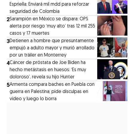
Espriella: Enviará mil mdd para reforzar
seguridad de Colombia
2
Sarampión en México se dispara: OPS
alerta por riesgo ‘muy alto’ tras 12 mil 255
casos y 17 muertes
3
Detienen a hombre que presuntamente
empujó a adulto mayor y murió arrollado
por un tráiler en Monterrey
4
Cáncer de próstata de Joe Biden ha
hecho metástasis en huesos: ‘Es muy
doloroso’, revela su hijo Hunter
5
Armenta compara baches en Puebla con
guerra en Palestina; pide disculpas en
video y luego lo borra