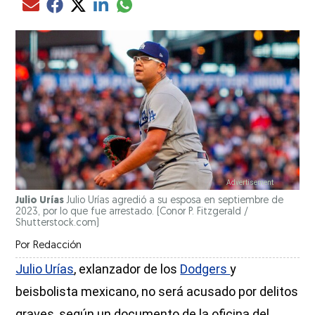
Compartir el artículo actual mediante glo
Compartir el artículo actual mediante Email
Compartir el artículo actual mediante Facebook
Compartir el artículo actual mediante Twitter
Compartir el artículo actual mediante LinkedIn
Julio Urías
Julio Urías agredió a su esposa en septiembre de
2023, por lo que fue arrestado.
(Conor P. Fitzgerald /
Shutterstock.com)
Por
Redacción
Julio Urías
, exlanzador de los
Dodgers
y
beisbolista mexicano, no será acusado por delitos
graves, según un documento de la oficina del