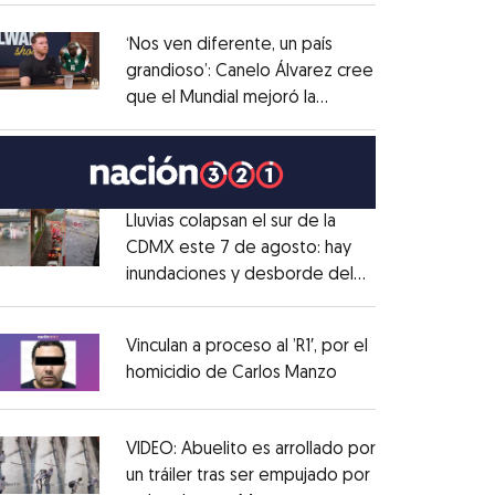
administrativo
Opens in new window
‘Nos ven diferente, un país
grandioso’: Canelo Álvarez cree
que el Mundial mejoró la
Opens in new window
imagen de México
Opens in new window
Lluvias colapsan el sur de la
CDMX este 7 de agosto: hay
inundaciones y desborde del
Opens in new window
Río Magdalena
Opens in new window
Vinculan a proceso al ’R1′, por el
homicidio de Carlos Manzo
Opens in new wind
Opens in new window
VIDEO: Abuelito es arrollado por
un tráiler tras ser empujado por