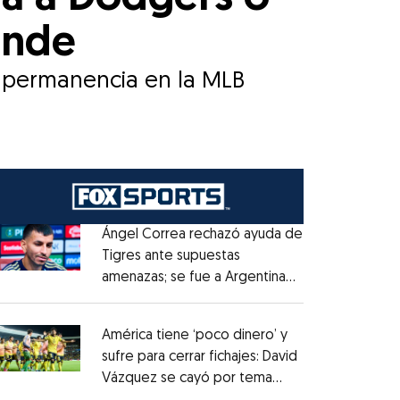
onde
u permanencia en la MLB
Ángel Correa rechazó ayuda de
Tigres ante supuestas
amenazas; se fue a Argentina
Opens in new window
sin pago de River
Opens in new window
América tiene ‘poco dinero’ y
sufre para cerrar fichajes: David
Vázquez se cayó por tema
Opens in new window