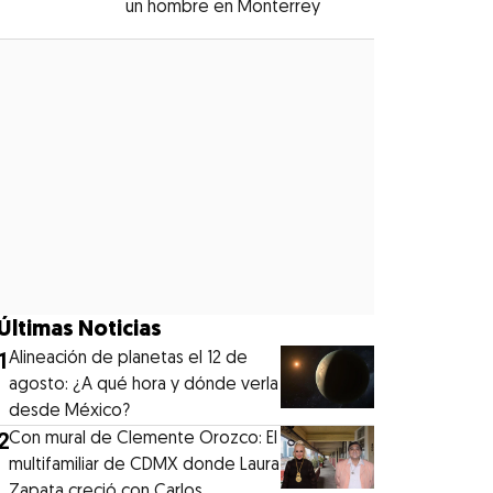
un hombre en Monterrey
Opens in new windo
Opens in new window
Últimas Noticias
1
Alineación de planetas el 12 de
agosto: ¿A qué hora y dónde verla
desde México?
2
Con mural de Clemente Orozco: El
multifamiliar de CDMX donde Laura
Zapata creció con Carlos