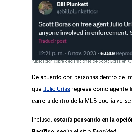
Publicación sobre declaraciones de Scott Boras en X. 
De acuerdo con personas dentro del m
que
Julio Urías
regrese como agente li
carrera dentro de la MLB podría verse 
Incluso,
estaría pensando en la opció
Pacífico
, según el sitio
Fansided
.