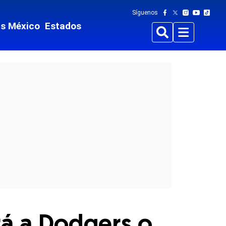
Síguenos
ts México
Estados
Buscar
Menu
ará a Dodgers o