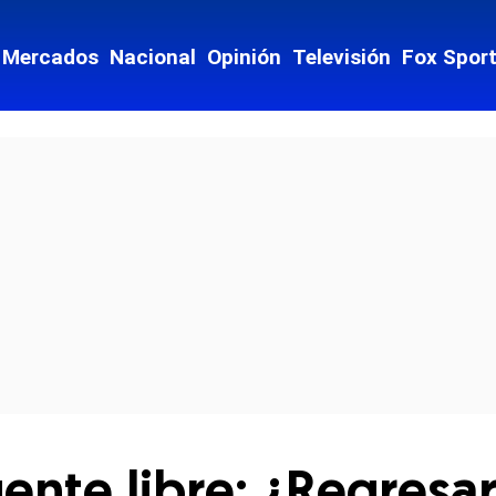
Mercados
Nacional
Opinión
Televisión
Fox Spor
cial-whatsapp
agente libre: ¿Regres