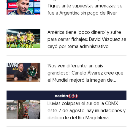
Tigres ante supuestas amenazas; se
fue a Argentina sin pago de River
Opens 
Opens in new window
América tiene ‘poco dinero’ y sufre
para cerrar fichajes: David Vázquez se
cayó por tema administrativo
Opens in 
Opens in new window
‘Nos ven diferente, un país
grandioso’: Canelo Álvarez cree que
el Mundial mejoró la imagen de
Opens in new window
México
Opens in new window
Lluvias colapsan el sur de la CDMX
este 7 de agosto: hay inundaciones y
desborde del Río Magdalena
Opens in 
Opens in new window