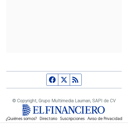
Página de Facebook
Fuente Twitter
Fuente RSS
© Copyright, Grupo Multimedia Lauman, SAPI de CV
¿Quiénes somos?
Directorio
Suscripciones
Opens in new window
Aviso de Privacidad